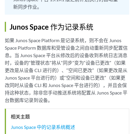
新同步作业。
Junos Space 作为记录系统
如果 Junos Space Platform 是记录系统，则不会在 Junos
Space Platform 数据库和受管设备之间自动重新同步配置信
息。当 Junos Space 平台从修改后的设备收到系统日志消息
时，设备的“管理状态”将从“同步”变为“设备已更改”（如果
更改是从设备 CLI 进行的）、“空间已更改”（如果更改是从
Junos Space 平台进行的）或“空间和设备已更改”（如果更
改同时从设备 CLI 和 Junos Space 平台进行的），并且会保
持这种状态，除非您手动推送系统将配置从 Junos Space 平
台数据库记录到设备。
相关主题
Junos Space 中的记录系统概述