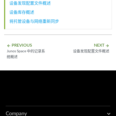
设备发现配置文件概述
设备库存概述
将托管设备与网络重新同步
PREVIOUS
NEXT
arrow_backward
arrow_forward
Junos Space 中的记录系
设备发现配置文件概述
统概述
Company