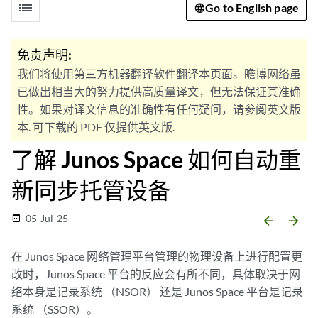
list
Go to English page
免责声明:
我们将使用第三方机器翻译软件翻译本页面。瞻博网络虽
已做出相当大的努力提供高质量译文，但无法保证其准确
性。如果对译文信息的准确性有任何疑问，请参阅英文版
本. 可下载的 PDF 仅提供英文版.
了解 Junos Space 如何自动重
新同步托管设备
05-Jul-25
date_range
arrow_backward
arrow_forward
在 Junos Space 网络管理平台管理的物理设备上进行配置更
改时，Junos Space 平台的反应会有所不同，具体取决于网
络本身是记录系统 （NSOR） 还是 Junos Space 平台是记录
系统 （SSOR）。