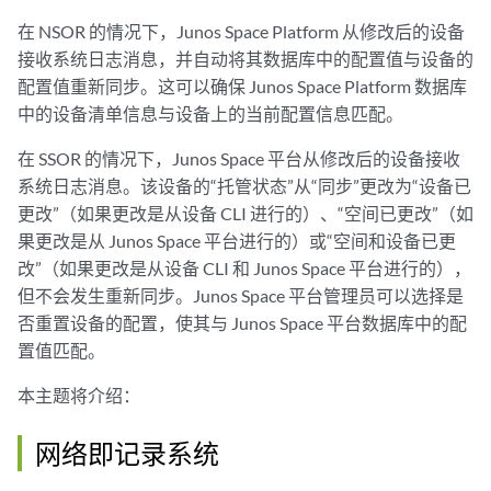
在 NSOR 的情况下，Junos Space Platform 从修改后的设备
接收系统日志消息，并自动将其数据库中的配置值与设备的
配置值重新同步。这可以确保 Junos Space Platform 数据库
中的设备清单信息与设备上的当前配置信息匹配。
在 SSOR 的情况下，Junos Space 平台从修改后的设备接收
系统日志消息。该设备的“托管状态”从“同步”更改为“设备已
更改”（如果更改是从设备 CLI 进行的）、“空间已更改”（如
果更改是从 Junos Space 平台进行的）或“空间和设备已更
改”（如果更改是从设备 CLI 和 Junos Space 平台进行的），
但不会发生重新同步。Junos Space 平台管理员可以选择是
否重置设备的配置，使其与 Junos Space 平台数据库中的配
置值匹配。
本主题将介绍：
网络即记录系统