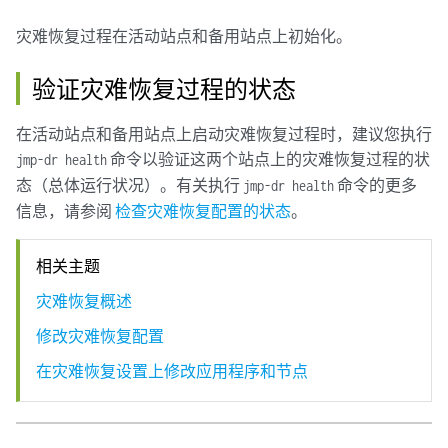
Start dr-watchdog                                                
Copy files to DR slave site                                      
灾难恢复过程在活动站点和备用站点上初始化。
Update DR role of current site: active                           
验证灾难恢复过程的状态
INFO: => start DR at DR remote site: standby 

在活动站点和备用站点上启动灾难恢复过程时，建议您执行
Stop dr-watchdog if it's running                                 
命令以验证这两个站点上的灾难恢复过程的状
jmp-dr health
Check status of DR remote site: up

态（总体运行状况）。有关执行
命令的更多
Check current DR role: standby

jmp-dr health
Load /var/cache/jmp-geo/incoming/start.properties                
信息，请参阅
检查灾难恢复配置的状态
。
Stop services(jboss,jboss-dc,etc.)                               
Block firewall for device traffic                                
相关主题
Reset MySQL init script and stop replication                     
Scp backup file from peer site: /var/cache/jmp-geo/data/db.gz    
灾难恢复概述
Start MySQL restore                                              
修改灾难恢复配置
Setup MySQL replication and start replication                    
Setup PostgreSQL replication                                     
在灾难恢复设置上修改应用程序和节点
Start files & RRD replication                                    
Start dr-watchdog                                                
Clean up /var/cache/jmp-geo/incoming                             