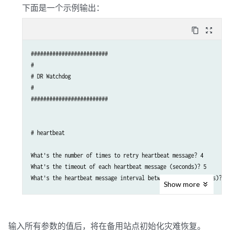
下面是一个示例输出：
content_copy
zoom_out_map
#########################

#

# DR Watchdog

#

#########################

# heartbeat

What's the number of times to retry heartbeat message? 4

What's the timeout of each heartbeat message (seconds)? 5

What's the heartbeat message interval between sites (seconds)? 30
Show
more
# notification

What's the contact email address of service issues? user1@example
输入所有参数的值后，将在备用站点初始化灾难恢复。