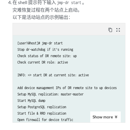
在 shell 提示符下输入
。
jmp-dr start
灾难恢复过程在两个站点上启动。
以下是活动站点的示例输出：
content_copy
zoom_out_map
[user1@host]# jmp-dr start

Stop dr-watchdog if it's running                                 
Check status of DR remote site: up

Check current DR role: active

INFO: => start DR at current site: active 

Add device management IPs of DR remote site to up devices        
Setup MySQL replication: master-master                           
Start MySQL dump                                                 
Setup PostgreSQL replication                                     
Start file & RRD replication                                     
Show
more
Open firewall for device traffic                                 
Start services(jboss,jboss-dc,etc.)                              