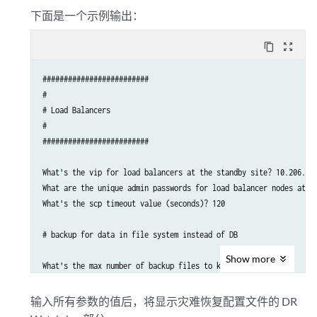
下面是一个示例输出：
content_copy
zoom_out_map
#########################

#

# Load Balancers

#

#########################

What's the vip for load balancers at the standby site? 10.206.41.
What are the unique admin passwords for load balancer nodes at th
What's the scp timeout value (seconds)? 120

# backup for data in file system instead of DB

Show
more
What's the max number of backup files to keep? 3

What are the times of the day to run file backup (0-23)? 0,1,2,3,
What are the days of the week to run file backup (0-6)? 0,1,2,3,4
输入所有参数的值后，将显示灾难恢复配置文件的 DR