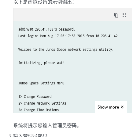
以下是虚拟设备的示例输出：
content_copy
zoom_out_map
admin@10.206.41.183's password:

Last login: Mon Aug 17 06:17:58 2015 from 10.206.41.42

Welcome to the Junos Space network settings utility.

Initializing, please wait

Junos Space Settings Menu

1> Change Password

2> Change Network Settings

Show
more
3> Change Time Options

4> Retrieve Logs

5> Security

系统将提示您输入管理员密码。
6> Expand VM Drive Size

输入管理员密码。
7> (Debug) run shell
