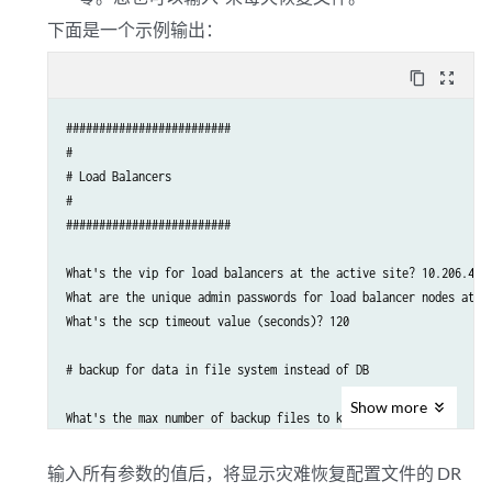
下面是一个示例输出：
content_copy
zoom_out_map
#########################

#

# Load Balancers

#

#########################

What's the vip for load balancers at the active site? 10.206.41.2
What are the unique admin passwords for load balancer nodes at th
What's the scp timeout value (seconds)? 120

# backup for data in file system instead of DB

Show
more
What's the max number of backup files to keep? 3

What are the times of the day to run file backup (0-23)? 0,1,2,3,
What are the days of the week to run file backup (0-6)? 0,1,2,3,4
输入所有参数的值后，将显示灾难恢复配置文件的 DR