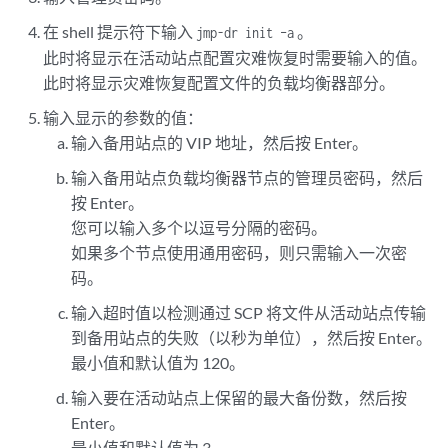
在 shell 提示符下输入
。
jmp-dr init –a
A> Apply changes

此时将显示在活动站点配置灾难恢复时需要输入的值。
Q> Quit

此时将显示灾难恢复配置文件的负载均衡器部分。
R> Redraw Menu

输入显示的参数的值：
Choice [1-7,AQR]: 7
输入备用站点的 VIP 地址，然后按 Enter。
输入备用站点负载均衡器节点的管理员密码，然后
按 Enter。
您可以输入多个以逗号分隔的密码。
如果多个节点使用通用密码，则只需输入一次密
码。
输入超时值以检测通过 SCP 将文件从活动站点传输
到备用站点的失败（以秒为单位），然后按 Enter。
最小值和默认值为 120。
输入要在活动站点上保留的最大备份数，然后按
Enter。
最小值和默认值为 3。