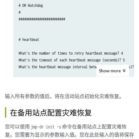
# DR Watchdog

#

#########################

# heartbeat

What's the number of times to retry heartbeat message? 4

What's the timeout of each heartbeat message (seconds)? 5

What's the heartbeat message interval between sites (seconds)? 30
Show
more
# notification

What's the contact email address of service issues? user1@example
输入所有参数的值后，将在活动站点初始化灾难恢复。
What's the dampening interval between emails of affected services
在备用站点配置灾难恢复
# failureDetection

您可以使用
命令在备用站点上配置灾难恢
jmp-dr init –s
Do you want to use custom failure detection? No

复。您需要为显示的参数输入值。您在此处输入的值将保存
What's the threshold percentage to trigger failover? 0.5
