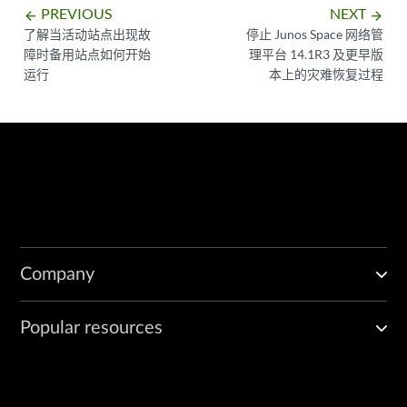
Update DR role of current site: standby                          
PREVIOUS
NEXT
arrow_backward
arrow_forward
Command completed.

了解当活动站点出现故
停止 Junos Space 网络管
障时备用站点如何开始
理平台 14.1R3 及更早版
运行
本上的灾难恢复过程
Company
Popular resources