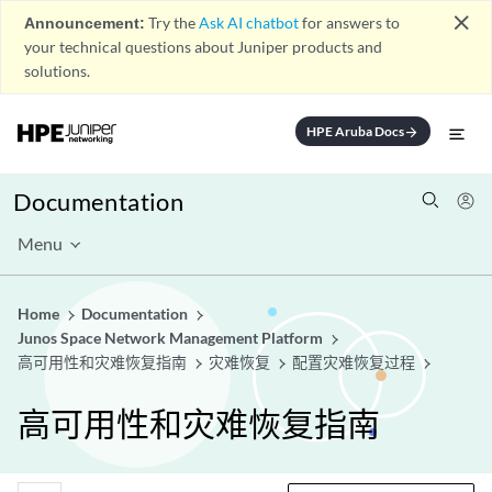
close
Announcement:
Try the
Ask AI chatbot
for answers to
your technical questions about Juniper products and
solutions.
HPE Aruba Docs
arrow_forward
Documentation
Menu
Home
Documentation
Junos Space Network Management Platform
高可用性和灾难恢复指南
灾难恢复
配置灾难恢复过程
高可用性和灾难恢复指南