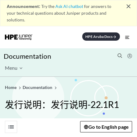
close
Announcement:
Try the
Ask AI chatbot
for answers to
your technical questions about Juniper products and
solutions.
HPE Aruba Docs
arrow_forward
Documentation
Menu
Home
Documentation
发行说明：发行说明-22.1R1
list
Go to English page