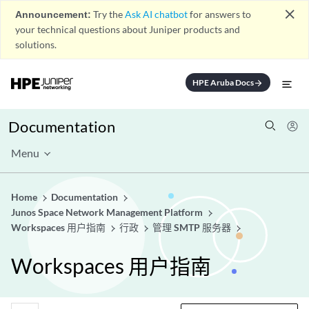
close
Announcement:
Try the
Ask AI chatbot
for answers to
your technical questions about Juniper products and
solutions.
HPE Aruba Docs
arrow_forward
Documentation
Menu
Home
Documentation
Junos Space Network Management Platform
Workspaces 用户指南
行政
管理 SMTP 服务器
Workspaces 用户指南