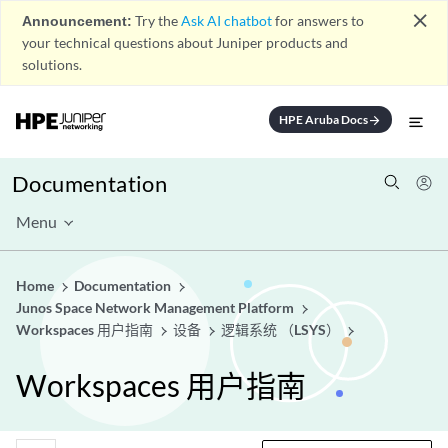
close
Announcement:
Try the
Ask AI chatbot
for answers to
your technical questions about Juniper products and
solutions.
HPE Aruba Docs
arrow_forward
Documentation
Menu
Home
Documentation
Junos Space Network Management Platform
Workspaces 用户指南
设备
逻辑系统 （LSYS）
Workspaces 用户指南