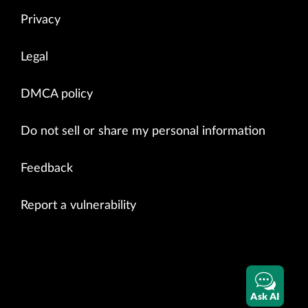
Privacy
Legal
DMCA policy
Do not sell or share my personal information
Feedback
Report a vulnerability
Ask AI