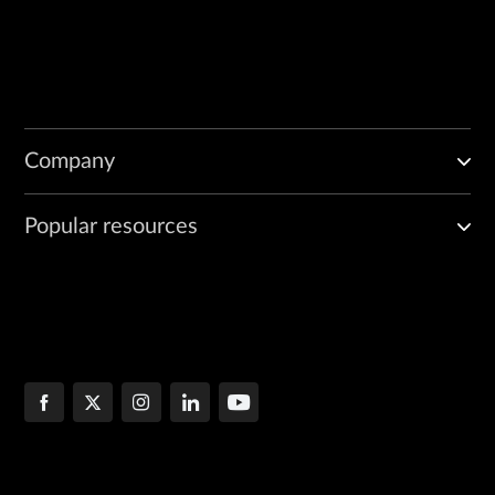
Company
Popular resources