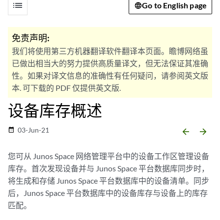
list
Go to English page
免责声明:
我们将使用第三方机器翻译软件翻译本页面。瞻博网络虽
已做出相当大的努力提供高质量译文，但无法保证其准确
性。如果对译文信息的准确性有任何疑问，请参阅英文版
本. 可下载的 PDF 仅提供英文版.
设备库存概述
03-Jun-21
date_range
arrow_backward
arrow_forward
您可从 Junos Space 网络管理平台中的设备工作区管理设备
库存。首次发现设备并与 Junos Space 平台数据库同步时，
将生成和存储 Junos Space 平台数据库中的设备清单。同步
后，Junos Space 平台数据库中的设备库存与设备上的库存
匹配。