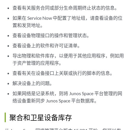
查看有关服务合同或部分生命周期终止状态的信息。
如果在 Service Now 中配置了地址组，请查看设备的位
置和发货地址。
查看设备物理接口的操作和管理状态。
查看设备上的软件和许可证清单。
导出物理和软件库存，以便用于其他应用程序，例如用
于资产管理的应用程序。
查看有关在设备接口上关联或执行的脚本的信息。
解决设备上的问题。
如果网络是记录系统，则将 Junos Space 平台管理的网
络设备重新同步 Junos Space 平台数据库。
聚合和卫星设备库存