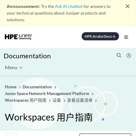
close
Announcement:
Try the
Ask AI chatbot
for answers to
your technical questions about Juniper products and
solutions.
HPE Aruba Docs
arrow_forward
Documentation
Menu
Home
Documentation
Junos Space Network Management Platform
Workspaces 用户指南
设备
查看设备清单
Workspaces 用户指南