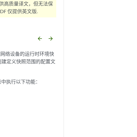
供高质量译文，但无法保
F 仅提供英文版.
arrow_backward
arrow_forward
 OS 的网络设备的运行时环境快
创建定义快照范围的配置文
备列表中执行以下功能：