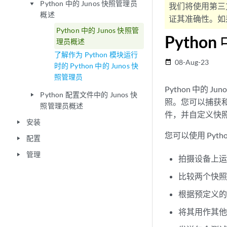
Python 中的 Junos 快照管理员
play_arrow
我们将使用第三
概述
证其准确性。如果
Python 中的 Junos 快照管
Pytho
理员概述
了解作为 Python 模块运行
08-Aug-23
date_range
时的 Python 中的 Junos 快
照管理员
Python 中的 
Python 配置文件中的 Junos 快
play_arrow
照。您可以捕获
照管理员概述
件，并自定义快
安装
play_arrow
您可以使用 Pyth
配置
play_arrow
管理
play_arrow
拍摄设备上
比较两个快
根据预定义
将其用作其他P