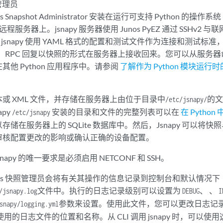
照管理员
nos Snapshot Administrator 安装在运行可支持 Python 的操作
远程服务器上。jsnapy 服务器使用 Junos PyEZ 通过 SSHv2 与联
。jsnapy 使用 YAML 格式的配置和测试文件作为连接和测试标准，
求。RPC 回复以快照的形式在服务器上接收回来。您可以从服务器命令
他 Python 应用程序中。请参阅
了解作为 Python 模块运行时的 
或 XML 文件，并存储在服务器上由位于目录中
的文
/etc/jsnapy/
apy
安装的目录和文件的完整列表可以在
在 Python
/etc/jsnapy
储在服务器上的 SQLite 数据库中。然后，Jsnapy 可以将
审核配置更改的影响或确认正确的设备配置。
jsnapy 的唯一要求是必须启用 NETCONF 和 SSH。
 Junos 快照管理员会将有关其操作的信息记录到控制台和默认情况下
文件中。执行的日志记录级别可以设置为
、 、
/jsnapy.log
DEBUG
I
参数来设置。使用此文件，您可以更改日志记
snapy/logging.yml
y 使用的日志文件的位置和名称。从 CLI 调用 jsnapy 时，可以使