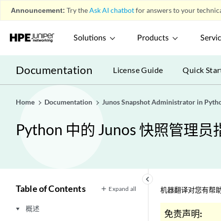
Announcement:
Try the
Ask AI chatbot
for answers to your technica
Solutions
Products
Servi
Documentation
License Guide
Quick Star
Home
Documentation
Junos Snapshot Administrator in Pyth
Python 中的 Junos 快照管理
keyboard_arrow_left
Table of Contents
Expand all
机器翻译对您有帮助
概述
play_arrow
免责声明: