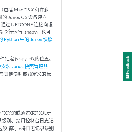
系统（包括 Mac OS X 和许多
网的 Junos OS 设备建立
通过 NETCONF 连接向设
行运行 jsnapy，也可
Python 中的 Junos 快照
件指定
的位置。
Feedback
jsnapy.cfg
 中安装 Junos 快照管理器
快照与其他快照或预定义的标
或通过
更
NFO
ERROR
CRITICAL
录级别、禁用控制台日志记
用选项临时
将日志记录级别
-v