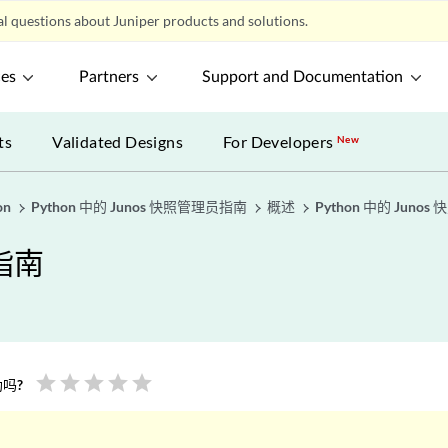
l questions about Juniper products and solutions.
ces
Partners
Support and Documentation
ts
Validated Designs
For Developers
New
on
Python 中的 Junos 快照管理员指南
概述
Python 中的 Juno
员指南
star
star
star
star
star
吗?