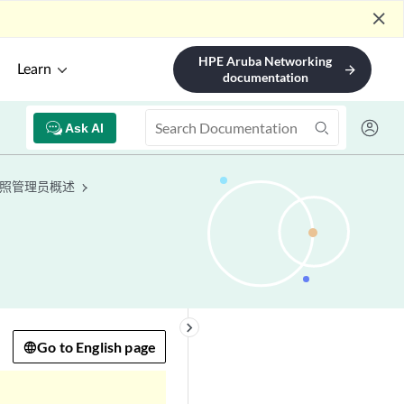
close
HPE Aruba Networking
Learn
arrow_forward
documentation
Ask AI
s 快照管理员概述
keyboard_arrow_right
Go to English page