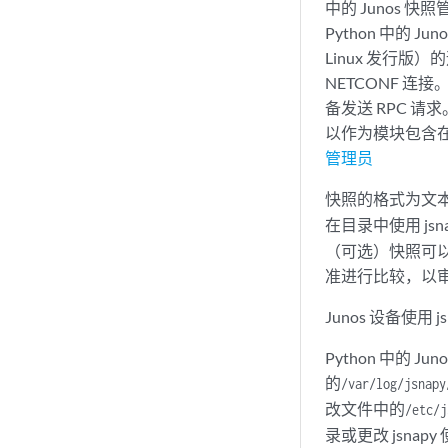
中的 Junos 快
Python 中的 Ju
Linux 发行版）的
NETCONF 连接
备发送 RPC 请
以作为模块包含在其
管理员
快照的格式为文本
在目录中使用 jsn
（可选）快照可以存
准进行比较，以
Junos 设备使用 
Python 中的
的
/var/log/jsnapy
改文件中的
/etc/j
录或更改 jsnap