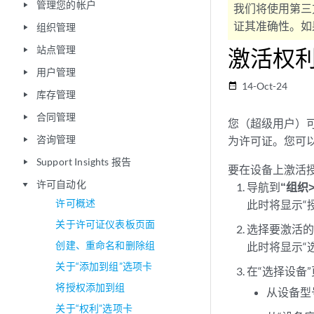
管理您的帐户
play_arrow
我们将使用第三
证其准确性。如果
组织管理
play_arrow
站点管理
激活权
play_arrow
用户管理
play_arrow
14-Oct-24
date_range
库存管理
play_arrow
合同管理
play_arrow
您（超级用户）可
咨询管理
为许可证。您可
play_arrow
Support Insights 报告
play_arrow
要在设备上激活
许可自动化
play_arrow
导航到
“组织
许可概述
此时将显示“
关于许可证仪表板页面
选择要激活
创建、重命名和删除组
此时将显示“
关于“添加到组”选项卡
在“选择设备
将授权添加到组
从设备型
关于“权利”选项卡