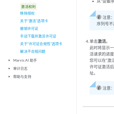
从“设备
激活权利
移除授权
注意
关于“激活”选项卡
序列号不
撤销许可证
手动下载并激活许可证
单击
激活
。
关于“许可证合规性”选项卡
此时将显示一
解决不合规问题
活请求的进
您可以在“激
Marvis AI 助手
play_arrow
许可证激活
审计日志
play_arrow
址。
帮助与支持
play_arrow
注意