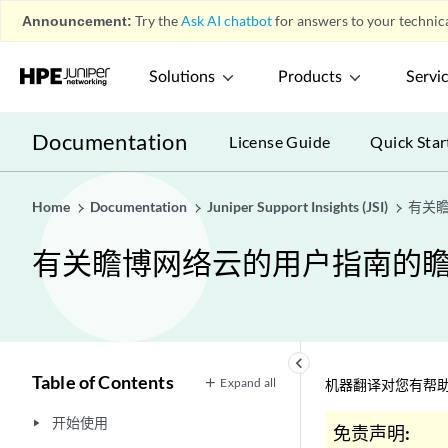
Announcement:
Try the
Ask AI chatbot
for answers to your technica
Solutions
Products
Servi
Documentation
License Guide
Quick Star
Home
Documentation
Juniper Support Insights (JSI)
有关
有关瞻博网络云的用户指南的瞻
keyboard_arrow_left
Table of Contents
Expand all
机器翻译对您有帮助
开始使用
play_arrow
免责声明: