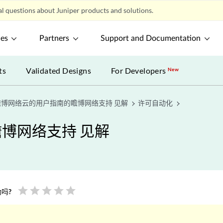
l questions about Juniper products and solutions.
ces
Partners
Support and Documentation
ts
Validated Designs
For Developers
New
瞻博网络云的用户指南的瞻博网络支持 见解
许可自动化
博网络支持 见解
star
star
star
star
star
吗?