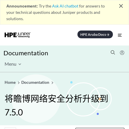
close
Announcement:
Try the
Ask AI chatbot
for answers to
your technical questions about Juniper products and
solutions.
HPE Aruba Docs
arrow_forward
Documentation
Menu
Home
Documentation
将瞻博网络安全分析升级到
7.5.0