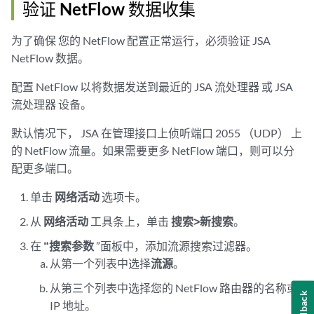
验证 NetFlow 数据收集
为了确保
您的 NetFlow
配置正常运行，必须验证
JSA
NetFlow
数据。
配置
NetFlow
以将数据发送到最近的
JSA 流处理器
或
JSA
流处理器
设备。
默认情况下，
JSA
在管理接口上侦听端口 2055 （UDP） 上
的
NetFlow
流量。如果需要更多
NetFlow
端口，则可以分
配更多端口。
单击
网络活动
选项卡。
从
网络活动
工具条上，单击
搜索>新搜索
。
在
“搜索参数
”面板中，添加流源搜索过滤器。
从第一个列表中选择
流源
。
从第三个列表中选择
您的 NetFlow
路由器的名称或
Feedback
IP 地址。