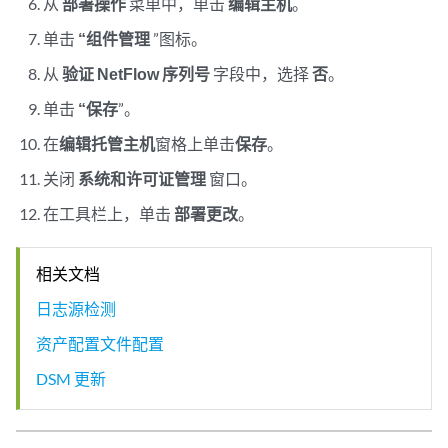
从
部署操作
菜单中，单击
编辑主机
。
单击
“组件管理
”图标。
从
验证 NetFlow 序列号
字段中，选择
否
。
单击
“保存
”。
在
编辑托管主机
窗格上单击
保存
。
关闭
系统和许可证管理
窗口。
在工具栏上，单击
部署更改
。
相关文档
日志源检测
资产配置文件配置
DSM 更新