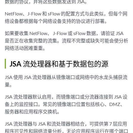
数据的协议，并将这些数据发送到
JSA
。
NetFlow
、
J-Flow
和 sFlow 的配置方式与此类似，但每个网
络设备都根据每个网络设备支持的协议进行部署。
如果要收集
NetFlow
、
J-Flow
或 sFlow 数据，请验证
JSA
是否正在收集完整的流集。流程不完整或缺失可能会使分析
网络活动困难重重。
JSA 流处理器和基于数据包的源
JSA
使用
JSA 流处理器
从镜像端口或网络中的水龙头捕获流
量。
JSA 流处理器
默认启用，而镜像端口或分流器连接到
JSA
设
备上的监控接口。常见的镜像端口位置包括核心、DMZ、
服务器和应用程序交换机。
JSA 流处理器
与
JSA
和流处理器相结合，可提供第 7 层应用
程序可见性和网络流量分析，无论应用程序运行在哪个端口