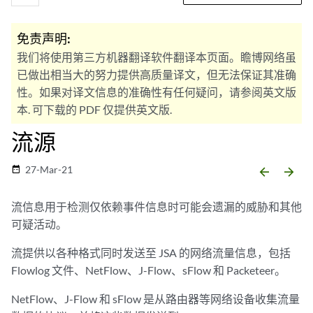
免责声明:
我们将使用第三方机器翻译软件翻译本页面。瞻博网络虽
已做出相当大的努力提供高质量译文，但无法保证其准确
性。如果对译文信息的准确性有任何疑问，请参阅英文版
本. 可下载的 PDF 仅提供英文版.
流源
27-Mar-21
date_range
arrow_backward
arrow_forward
流信息用于检测仅依赖事件信息时可能会遗漏的威胁和其他
可疑活动。
流提供以各种格式同时发送至
JSA
的网络流量信息，包括
Flowlog 文件、NetFlow、J-Flow、sFlow 和 Packeteer。
NetFlow
、
J-Flow
和 sFlow 是从路由器等网络设备收集流量