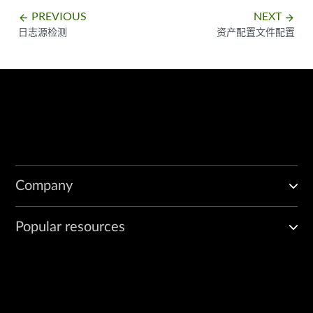
PREVIOUS
NEXT
arrow_backward
arrow_forward
日志源检测
资产配置文件配置
Company
Popular resources