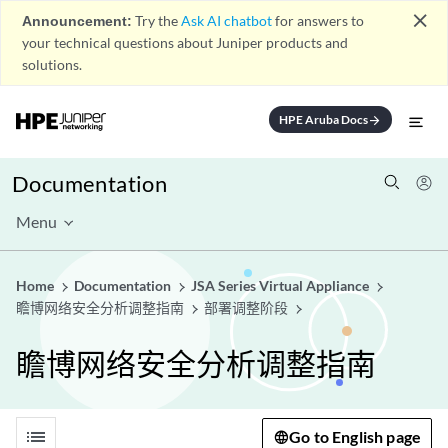
close
Announcement:
Try the
Ask AI chatbot
for answers to
your technical questions about Juniper products and
solutions.
HPE Aruba Docs
arrow_forward
Documentation
Menu
Home
Documentation
JSA Series Virtual Appliance
瞻博网络安全分析调整指南
部署调整阶段
瞻博网络安全分析调整指南
list
Go to English page