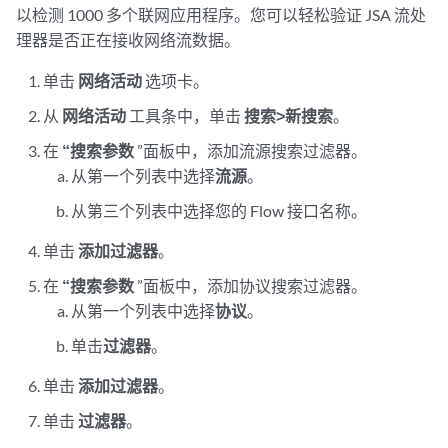
以检测 1000 多个联网应用程序。您可以轻松验证
JSA 流处
理器
是否正在接收网络流数据。
单击
网络活动
选项卡。
从
网络活动
工具条中，单击
搜索>新搜索
。
在
“搜索参数
”面板中，添加流源搜索过滤器。
从第一个列表中选择
流源
。
从第三个列表中选择
您的 Flow
接口名称。
单击
添加过滤器
。
在
“搜索参数
”面板中，添加协议搜索过滤器。
从第一个列表中选择
协议
。
单击
过滤器
。
单击
添加过滤器
。
单击
过滤器
。