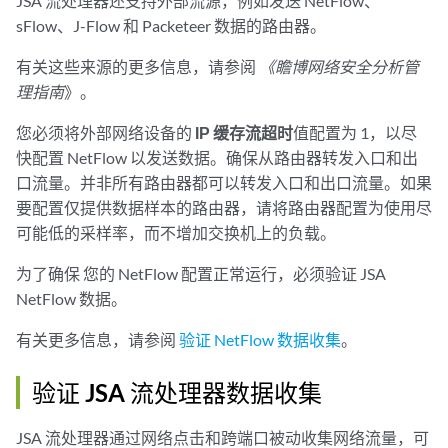
JSA 流处理器
还支持外部流源，例如发送
NetFlow、
sFlow
、
J-Flow
和
Packeteer
数据的路由器。
有关这些来源的更多信息，请参阅
《瞻博网络安全分析管
理指南
》。
您必须将外部网络设备的
IP 缓存流超时
值配置为 1，以尽
快配置
NetFlow
以发送数据。确保从路由器转发入口和出
口流量。并非所有路由器都可以转发入口和出口流量。如果
要配置仅提供数据样本的路由器，请将路由器配置为使用尽
可能低的采样率，而不增加交换机上的负载。
为了确保
您的 NetFlow
配置正常运行，必须验证
JSA
NetFlow
数据。
有关更多信息，请参阅
验证 NetFlow 数据收集
。
验证 JSA 流处理器数据收集
JSA 流处理器
通过网络点击和跨端口被动收集网络流量，可