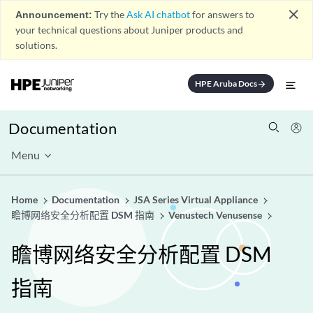
close
Announcement:
Try the
Ask AI chatbot
for answers to
your technical questions about Juniper products and
solutions.
HPE Aruba Docs
arrow_forward
Documentation
Menu
Home
Documentation
JSA Series Virtual Appliance
瞻博网络安全分析配置 DSM 指南
Venustech Venusense
瞻博网络安全分析配置 DSM
指南