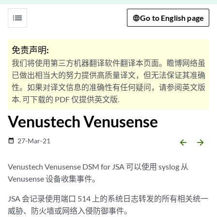
list
Go to English page
免责声明:
我们将使用第三方机器翻译软件翻译本页面。瞻博网络虽
已做出相当大的努力提供高质量译文，但无法保证其准确
性。如果对译文信息的准确性有任何疑问，请参阅英文版
本. 可下载的 PDF 仅提供英文版.
Venustech Venusense
27-Mar-21
date_range
arrow_backward
arrow_forward
Venustech
Venusense DSM for JSA
可以使用 syslog 从
Venusense 设备收集事件。
JSA
会记录使用端口 514 上的系统日志转发的所有相关统一
威胁、防火墙或网络入侵防御事件。