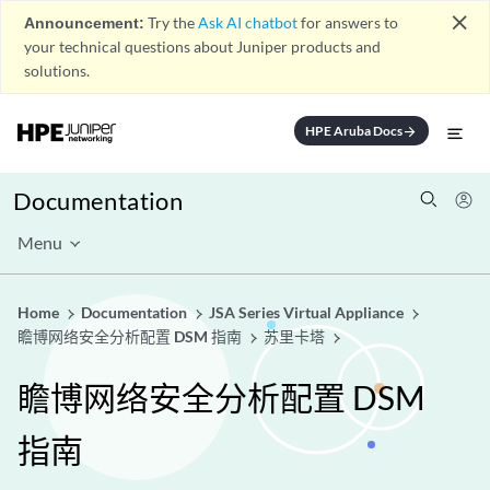
close
Announcement:
Try the
Ask AI chatbot
for answers to
your technical questions about Juniper products and
solutions.
HPE Aruba Docs
arrow_forward
Documentation
Menu
Home
Documentation
JSA Series Virtual Appliance
瞻博网络安全分析配置 DSM 指南
苏里卡塔
瞻博网络安全分析配置 DSM
指南