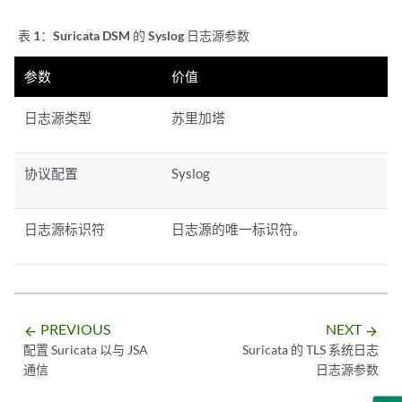
表 1：
Suricata DSM 的 Syslog 日志源参数
参数
价值
日志源类型
苏里加塔
协议配置
Syslog
日志源标识符
日志源的唯一标识符。
PREVIOUS
NEXT
arrow_backward
arrow_forward
配置 Suricata 以与 JSA
Suricata 的 TLS 系统日志
通信
日志源参数