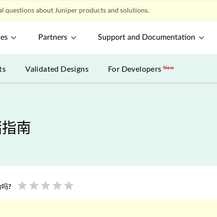
l questions about Juniper products and solutions.
ces
Partners
Support and Documentation
ts
Validated Designs
For Developers
New
储指南
star
star
star
star
star
吗?