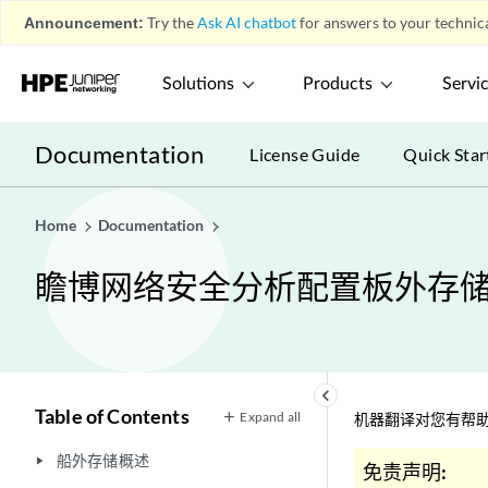
Announcement:
Try the
Ask AI chatbot
for answers to your technica
Solutions
Products
Servi
Documentation
License Guide
Quick Star
Home
Documentation
瞻博网络安全分析配置板外存
keyboard_arrow_left
Table of Contents
Expand all
机器翻译对您有帮助
船外存储概述
play_arrow
免责声明: