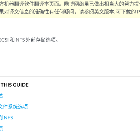
方机器翻译软件翻译本页面。瞻博网络虽已做出相当大的努力提
对译文信息的准确性有任何疑问，请参阅英文版本. 可下载的 PD
CSI 和 NFS 外部存储选项。
 THIS GUIDE
述
文件系统选项
 NFS
项
卷