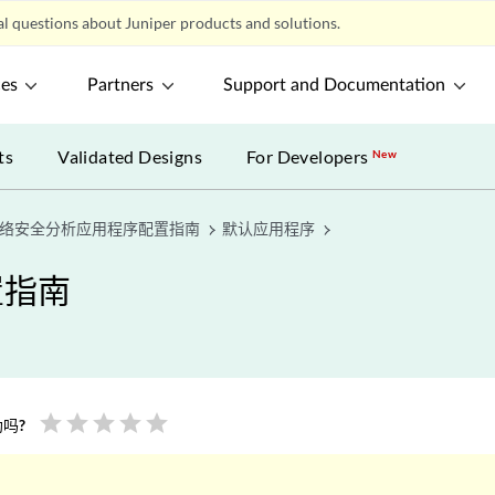
l questions about Juniper products and solutions.
ces
Partners
Support and Documentation
ts
Validated Designs
For Developers
New
络安全分析应用程序配置指南
默认应用程序
置指南
star
star
star
star
star
吗?