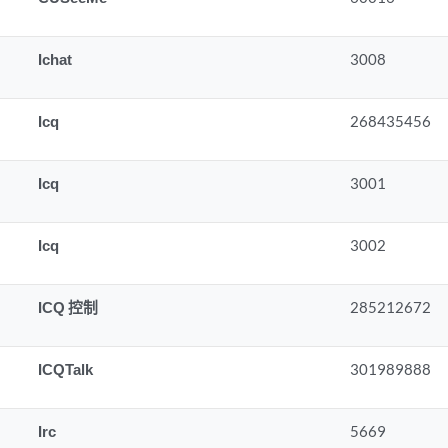
Ichat
3008
Icq
268435456
Icq
3001
Icq
3002
ICQ 控制
285212672
ICQTalk
301989888
Irc
5669