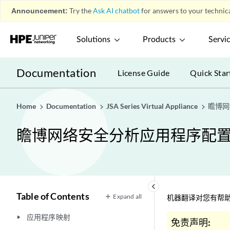
Announcement:
Try the
Ask AI chatbot
for answers to your technica
Solutions
Products
Servi
Documentation
License Guide
Quick Star
Home
Documentation
JSA Series Virtual Appliance
瞻博网
瞻博网络安全分析应用程序配
keyboard_arrow_left
Table of Contents
Expand all
机器翻译对您有帮助
应用程序映射
play_arrow
免责声明: