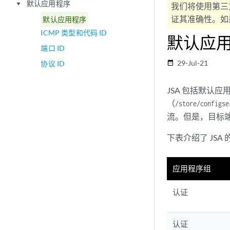
默认应用程序
play_arrow
我们将使用第三
证其准确性。如果
默认应用程序
ICMP 类型和代码 ID
默认应
端口 ID
29-Jul-21
协议 ID
date_range
JSA 包括默认
（
/store/configse
流。但是，目标
下表介绍了 JSA
应用程序组
认证
认证