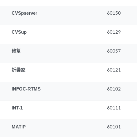
CVSpserver
60150
CVSup
60129
修复
60057
折叠家
60121
INFOC-RTMS
60102
INT-1
60111
MATIP
60101