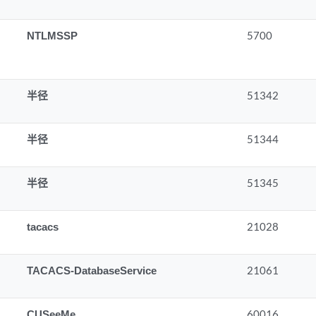
NTLMSSP
5700
半径
51342
半径
51344
半径
51345
tacacs
21028
TACACS-DatabaseService
21061
CUSeeMe
60016