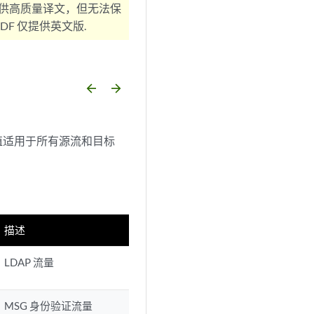
供高质量译文，但无法保
F 仅提供英文版.
arrow_backward
arrow_forward
值适用于所有源流和目标
描述
LDAP 流量
MSG 身份验证流量