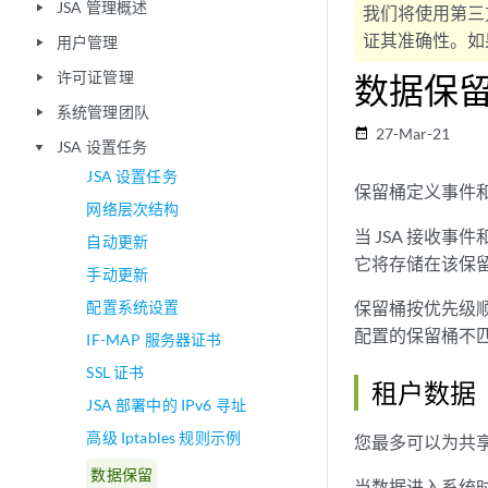
JSA 管理概述
play_arrow
我们将使用第三
证其准确性。如果
用户管理
play_arrow
许可证管理
数据保
play_arrow
系统管理团队
play_arrow
27-Mar-21
date_range
JSA 设置任务
play_arrow
JSA 设置任务
保留桶定义事件
网络层次结构
当
JSA
接收事件
自动更新
它将存储在该保留
手动更新
配置系统设置
保留桶按优先级
配置的保留桶不
IF-MAP 服务器证书
SSL 证书
租户数据
JSA 部署中的 IPv6 寻址
高级 Iptables 规则示例
您最多可以为共享
数据保留
当数据进入系统