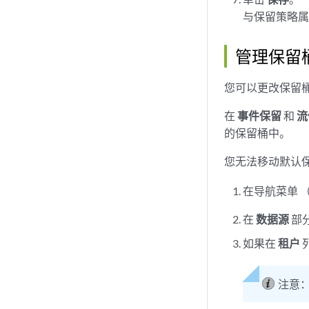
与保留策略
管理保留
您可以更改保留
在
事件保留
和
流
的保留桶中。
您无法移动默认
在导航菜单 
在
数据源
部
如果在
租户
注意