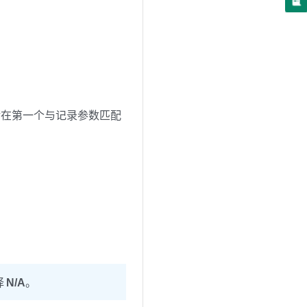
储在第一个与记录参数匹配
择
N/A
。