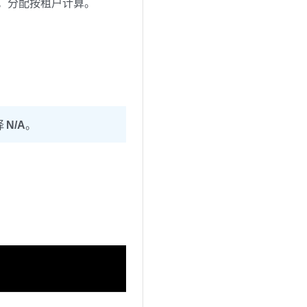
。分配按租户计算。
择
N/A
。