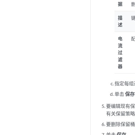
据
描
述
电
流
过
滤
器
指定每组
单击
保存
要编辑现有
有关保留策
要删除保留
单击
保存
。