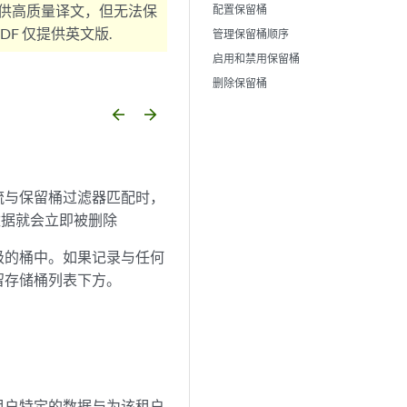
供高质量译文，但无法保
配置保留桶
F 仅提供英文版.
管理保留桶顺序
启用和禁用保留桶
删除保留桶
arrow_backward
arrow_forward
流与保留桶过滤器匹配时，
数据就会立即被删除
级的桶中。如果记录与任何
留存储桶列表下方。
租户特定的数据与为该租户