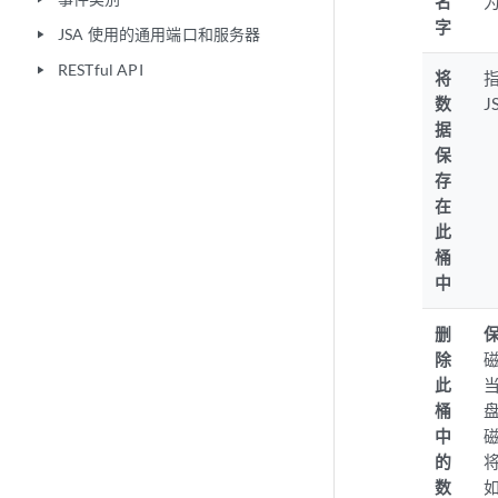
名
字
JSA 使用的通用端口和服务器
play_arrow
RESTful API
play_arrow
将
数
据
保
存
在
此
桶
中
删
除
此
桶
中
的
数