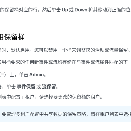
动的保留桶对应的行，然后单击
Up
或
Down
将其移动到正确的位
用保留桶
桶时，默认启用。您可以禁用一个桶来调整您的活动或流量保留
禁用桶要求的任何新事件或流均存储在与事件或流属性匹配的下
（
） 上，单击
Admin
。
分，单击
事件保留
或
流保留
。
列表中配置了租户，请选择要更改的保留桶的租户。
：
要管理多租户配置中共享数据的保留策略，请在
租户
列表中选