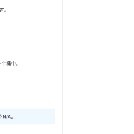
置。
。
一个桶中。
择
N/A
。