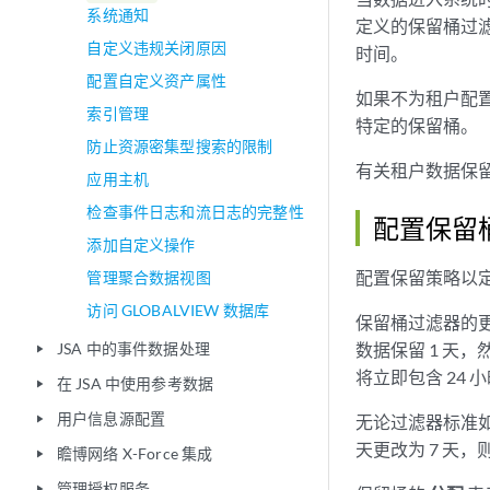
系统通知
定义的保留桶过
自定义违规关闭原因
时间。
配置自定义资产属性
如果不为租户配置
索引管理
特定的保留桶。
防止资源密集型搜索的限制
有关租户数据保
应用主机
检查事件日志和流日志的完整性
配置保留
添加自定义操作
配置保留策略以
管理聚合数据视图
访问 GLOBALVIEW 数据库
保留桶过滤器的更改
JSA 中的事件数据处理
数据保留 1 天，
play_arrow
将立即包含 24 小
在 JSA 中使用参考数据
play_arrow
用户信息源配置
无论过滤器标准
play_arrow
天更改为 7 天，则 1
瞻博网络 X-Force 集成
play_arrow
管理授权服务
play_arrow