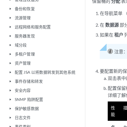
保留桶的
分配
表
备份和恢复
play_arrow
在导航菜单 
流源管理
play_arrow
在
数据源
部
远程网络和服务配置
play_arrow
如果在
租户
服务器发现
play_arrow
域分段
play_arrow
注意
多租户管理
play_arrow
资产管理
play_arrow
要配置新的
配置 JSA 以将数据转发到其他系统
play_arrow
双击表中
事件存储和转发
play_arrow
配置保留
安全内容
play_arrow
详细了解
SNMP 陷阱配置
play_arrow
性
保护敏感数据
play_arrow
能
日志文件
play_arrow
事件类别
play_arrow