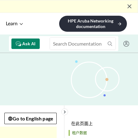
close
HPE Aruba Networking
Learn
arrow_forward
documentation
Ask AI
keyboard_arrow_right
Go to English page
在此页面上
租户数据