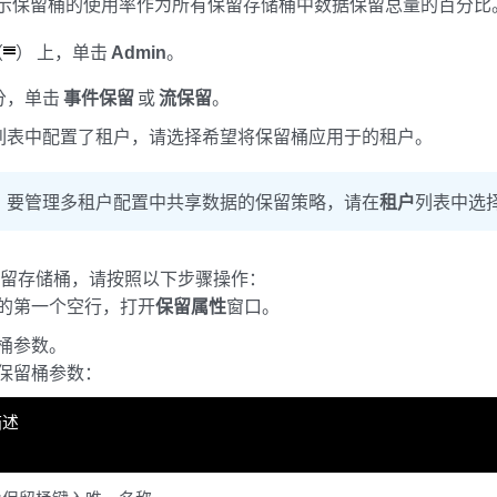
示保留桶的使用率作为所有保留存储桶中数据保留总量的百分比
（
） 上，单击
Admin
。
分，单击
事件保留
或
流保留
。
列表中配置了租户，请选择希望将保留桶应用于的租户。
：
要管理多租户配置中共享数据的保留策略，请在
租户
列表中选
保留存储桶，请按照以下步骤操作：
的第一个空行，打开
保留属性
窗口。
桶参数。
保留桶参数：
描述