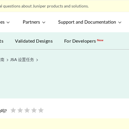
l questions about Juniper products and solutions.
ces
Partners
Support and Documentation
ts
Validated Designs
For Developers
New
指南
JSA 设置任务
star
star
star
star
star
吗?