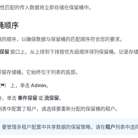
属性匹配的传入数据将立即存储在保留桶中。
桶顺序
桶的顺序，以确保数据与保留桶的匹配顺序符合您的要求。
保留
窗口上，从上排到下排按优先级顺序排列保留桶。记录存
保留存储桶。它始终位于列表的底部。
（
） 上，单击
Admin
。
分，单击
事件保留
或
流保留
。
列表中配置了租户，请选择要重新分配的保留桶的租户。
：
要管理多租户配置中共享数据的保留策略，请在
租户
列表中选