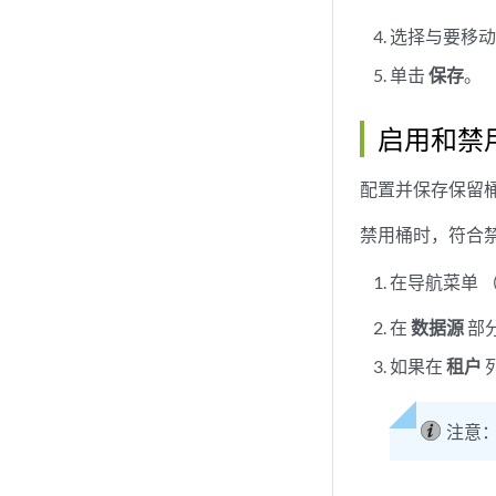
选择与要移
单击
保存
。
启用和禁
配置并保存保留
禁用桶时，符合
在导航菜单 
在
数据源
部
如果在
租户
注意