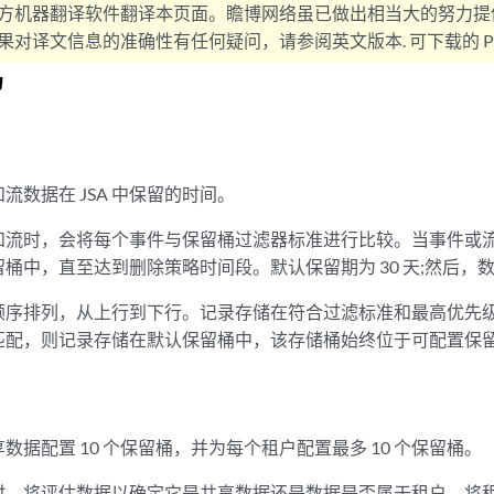
方机器翻译软件翻译本页面。瞻博网络虽已做出相当大的努力提
对译文信息的准确性有任何疑问，请参阅英文版本. 可下载的 PD
留
和流数据在
JSA
中保留的时间。
和流时，会将每个事件与保留桶过滤器标准进行比较。当事件或
桶中，直至达到删除策略时间段。默认保留期为 30 天;然后，
顺序排列，从上行到下行。记录存储在符合过滤标准和最高优先
匹配，则记录存储在默认保留桶中，该存储桶始终位于可配置保
数据配置 10 个保留桶，并为每个租户配置最多 10 个保留桶。
时，将评估数据以确定它是共享数据还是数据是否属于租户。将