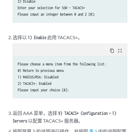
2) Disable

Enter your selection for SSH – TACACS+

Please input an integer between 0 and 2 [0]:
选择以
启用 TACACS+。
1) Enable
content_copy
zoom_out_map
Please choose a menu item from the following list:

0) Return to previous menu

1) RADIUS/RSA: Disabled

2) TACACS+: Enabled

Please input your choice [0]:
返回 AAA 菜单，选择
>
9) TACACS+ Configuration
1)
以配置 TACACS+ 服务器。
Servers
按照屏幕上的说明进行操作，并按照
表 1
中的说明配置