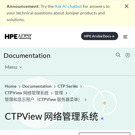
close
Announcement:
Try the
Ask AI chatbot
for answers to
your technical questions about Juniper products and
solutions.
HPE Aruba Docs
arrow_forward
Documentation
Menu
Home
Documentation
CTP Series
CTPView 网络管理系统
管理
管理和显示用户（CTPView 服务器菜单）
CTPView 网络管理系统