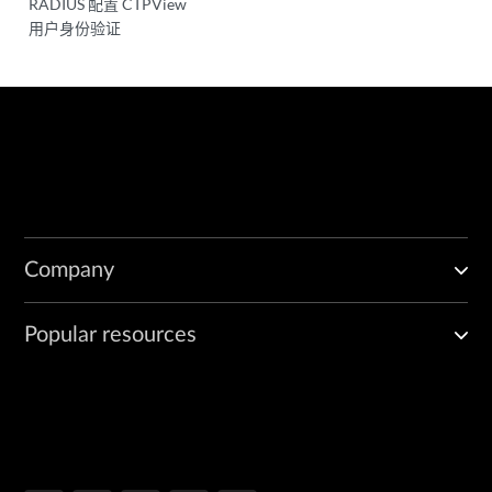
RADIUS 配置 CTPView
用户身份验证
Company
Popular resources