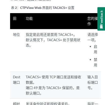
表 2：
CTPView Web 界面的 TACACS+ 设置
Feedback
田
功能
您的操
作
地位
指定是启用还是禁用 TACACS+。
请选择
默认情况下，TACACS+ 处于禁用状
一项。
态。
启
用
禁
用
Dest
TACACS+ 使用 TCP 端口发送和接收
输入目
端口
数据。
标端口
端口 49 是为 TACACS+ 保留的，是
号。
默认端口。
超时
发送身份验证和授权请求后，
指定一