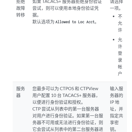
拒绝
如果 TACACS+ 服务器拒绝身份验证
请选择
故障
尝试，则可以使用本地身份验证凭
一项。
转移
据。
不
默认选项为
。
Allowed to Loc Acct
允
许
允
许
登
录
帐
户
服务
您最多可以为 CTPOS 和 CTPView
输入服
器
用户配置 10 台 TACACS+ 服务器，
务器的
以便进行身份验证和授权。
IP 地
CTP 尝试从列表中的第一台服务器
址，并
对用户进行身份验证。如果第一台服
指定共
务器不可用或无法进行身份验证，则
享密
它会尝试从列表中的第二台服务器进
钥。