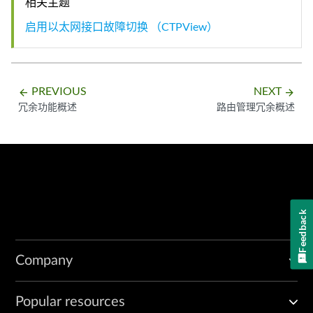
相关主题
启用以太网接口故障切换 （CTPView）
PREVIOUS
NEXT
arrow_backward
arrow_forward
冗余功能概述
路由管理冗余概述
Feedback
Company
Popular resources