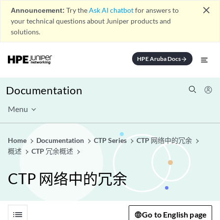
close
Announcement:
Try the
Ask AI chatbot
for answers to
your technical questions about Juniper products and
solutions.
HPE Aruba Docs
arrow_forward
Documentation
Menu
Home
Documentation
CTP Series
CTP 网络中的冗余
概述
CTP 冗余概述
CTP 网络中的冗余
list
Go to English page