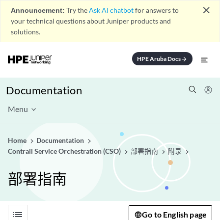
close
Announcement:
Try the
Ask AI chatbot
for answers to
your technical questions about Juniper products and
solutions.
HPE Aruba Docs
arrow_forward
Documentation
Menu
Home
Documentation
Contrail Service Orchestration (CSO)
部署指南
附录
部署指南
list
Go to English page