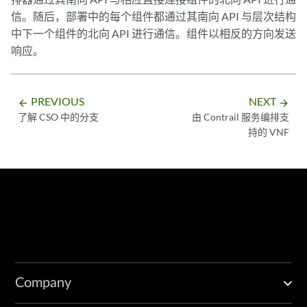
信。随后，部署中的每个组件都通过其南向 API 与层次结构
中下一个组件的北向 API 进行通信。组件以相反的方向发送
响应。
PREVIOUS
NEXT
arrow_backward
arrow_forward
了解 CSO 中的分支
由 Contrail 服务编排支
持的 VNF
Company