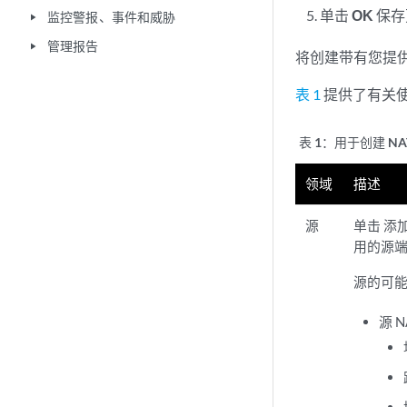
单击
OK
保存
监控警报、事件和威胁
play_arrow
管理报告
play_arrow
将创建带有您提供
表 1
提供了有关
表 1：
用于创建 NA
领域
描述
源
单击 添
用的源
源的可能
源 