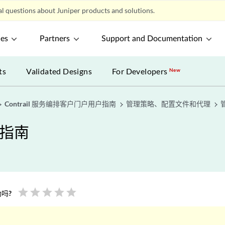
l questions about Juniper products and solutions.
ces
Partners
Support and Documentation
ts
Validated Designs
For Developers
New
Contrail 服务编排客户门户用户指南
管理策略、配置文件和代理
户指南
star
star
star
star
star
吗?