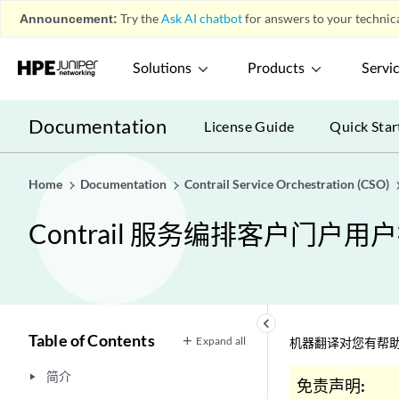
Announcement:
Try the
Ask AI chatbot
for answers to your technica
Solutions
Products
Servi
Documentation
License Guide
Quick Star
Home
Documentation
Contrail Service Orchestration (CSO)
Contrail 服务编排客户门户用
keyboard_arrow_left
Table of Contents
Expand all
机器翻译对您有帮助
简介
play_arrow
免责声明: