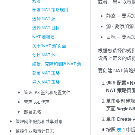
规则
或者，您可以根
部署 NAT 策略规则
静态 — 要添
选择 NAT 源
源 - 要添加
选择 NAT 目标
目标 — 要添
NAT 池概述
关于“NAT 池”页面
根据您选择的规
创建 NAT 池
设备上定义的虚拟
编辑、克隆和删除 NAT 池
要创建 NAT 策
部署 NAT 策略
导入 NAT 策略
选择
配置> NA
NAT 策略
页面
管理 IPS 签名和配置文件
play_arrow
单击要创建规
管理 SSL 代理
play_arrow
页面
Single NA
部署策略
play_arrow
单击
Create
管理网络服务和共享对象
play_arrow
按照
表 1
中提
监控作业和审计日志
play_arrow