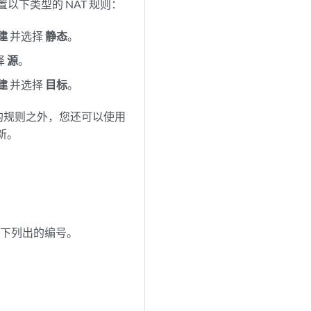
下类型的 NAT 规则：
建
并选择
静态
。
择
源
。
建
并选择
目标
。
的规则之外，您还可以使用
新。
下列出的编号。
。