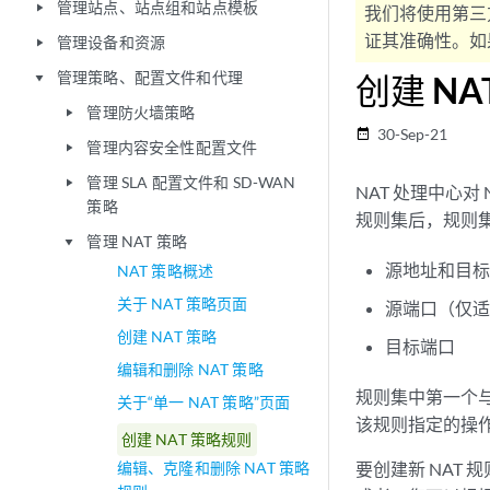
管理站点、站点组和站点模板
play_arrow
我们将使用第三
证其准确性。如果
管理设备和资源
play_arrow
管理策略、配置文件和代理
创建 NA
play_arrow
管理防火墙策略
play_arrow
30-Sep-21
date_range
管理内容安全性配置文件
play_arrow
管理 SLA 配置文件和 SD-WAN
play_arrow
NAT 处理中心
策略
规则集后，规则集
管理 NAT 策略
play_arrow
源地址和目
NAT 策略概述
关于 NAT 策略页面
源端口（仅适
创建 NAT 策略
目标端口
编辑和删除 NAT 策略
规则集中第一个
关于“单一 NAT 策略”页面
该规则指定的操
创建 NAT 策略规则
编辑、克隆和删除 NAT 策略
要创建新 NAT 