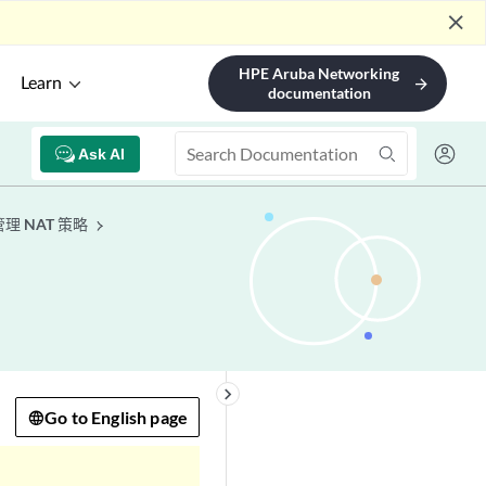
close
HPE Aruba Networking
Learn
arrow_forward
documentation
Ask AI
管理 NAT 策略
keyboard_arrow_right
Go to English page