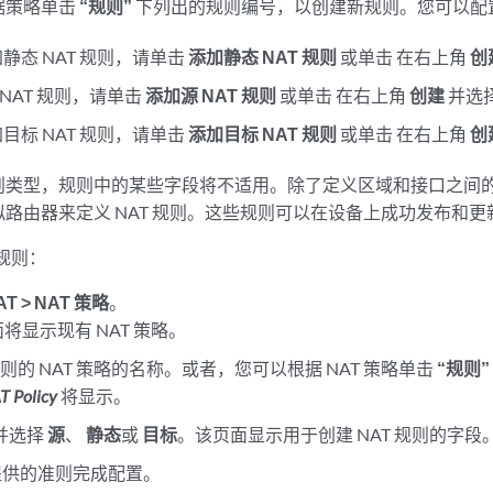
据策略单击
“规则”
下列出的规则编号，以创建新规则。您可以配置以
加静态 NAT 规则，请单击
添加静态 NAT 规则
或单击 在右上角
创
源 NAT 规则，请单击
添加源 NAT 规则
或单击 在右上角
创建
并选
加目标 NAT 规则，请单击
添加目标 NAT 规则
或单击 在右上角
创
则类型，规则中的某些字段将不适用。除了定义区域和接口之间
路由器来定义 NAT 规则。这些规则可以在设备上成功发布和更
略规则：
T > NAT 策略
。
将显示现有 NAT 策略。
则的 NAT 策略的名称。或者，您可以根据 NAT 策略单击
“规则”
T Policy
将显示。
并选择
源
、
静态
或
目标
。该页面显示用于创建 NAT 规则的字段
供的准则完成配置。