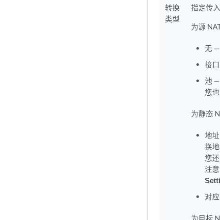
转换
指定传入
类型
为源 N
无 
接口
池 
您也
为静态 
地址
换地
您还
注意
Sett
对应
为目标 