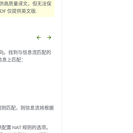
供高质量译文，但无法保
F 仅提供英文版.
arrow_backward
arrow_forward
方向。找到与信息流匹配的
信息上匹配：
规则匹配，则信息流将根据
配置 NAT 规则的选项。