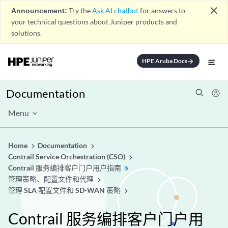
close
Announcement:
Try the
Ask AI chatbot
for answers to
your technical questions about Juniper products and
solutions.
HPE Aruba Docs
arrow_forward
Documentation
Menu
Home
Documentation
Contrail Service Orchestration (CSO)
Contrail 服务编排客户门户用户指南
管理策略、配置文件和代理
管理 SLA 配置文件和 SD-WAN 策略
Contrail 服务编排客户门户用