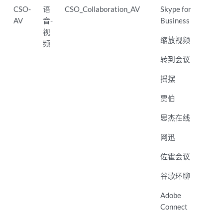
CSO-
语
CSO_Collaboration_AV
Skype for
AV
音-
Business
视
缩放视频
频
转到会议
摇摆
贾伯
思杰在线
网迅
佐霍会议
谷歌环聊
Adobe
Connect