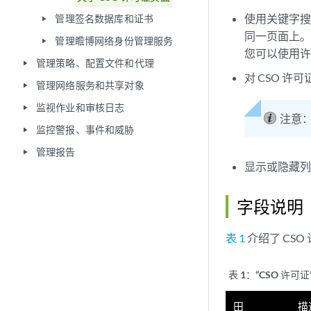
使用关键字搜索
管理签名数据库和证书
play_arrow
同一页面上
管理瞻博网络身份管理服务
play_arrow
您可以使用许
管理策略、配置文件和代理
play_arrow
对 CSO 许
管理网络服务和共享对象
play_arrow
监视作业和审核日志
play_arrow
注意
监控警报、事件和威胁
play_arrow
管理报告
play_arrow
显示或隐藏列
字段说明
表 1
介绍了 CS
表 1：“
CSO 许可
田
描