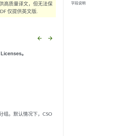
供高质量译文，但无法保
字段说明
F 仅提供英文版.
arrow_backward
arrow_forward
 Licenses
。
行分组。默认情况下，CSO