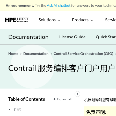
Announcement:
Try the
Ask AI chatbot
for answers to your technica
Solutions
Products
Servi
Documentation
License Guide
Quick Star
Home
Documentation
Contrail Service Orchestration (CSO)
Contrail 服务编排客户门户用
keyboard_arrow_left
Table of Contents
Expand all
机器翻译对您有帮助
介绍
play_arrow
免责声明: