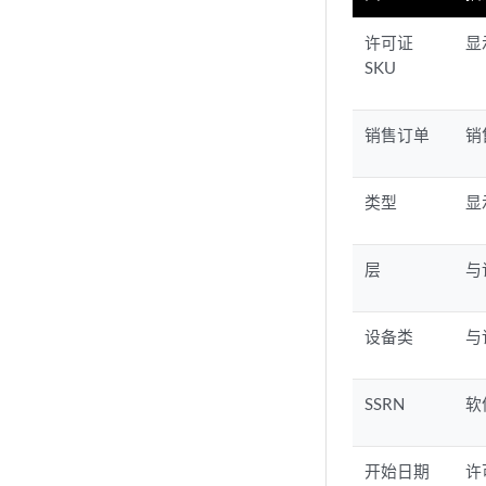
许可证
显
SKU
销售订单
销
类型
显
层
与
设备类
与
SSRN
软
开始日期
许