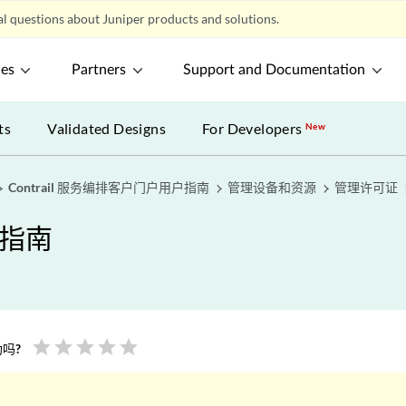
l questions about Juniper products and solutions.
ces
Partners
Support and Documentation
ts
Validated Designs
For Developers
New
Contrail 服务编排客户门户用户指南
管理设备和资源
管理许可证
户指南
star
star
star
star
star
吗?