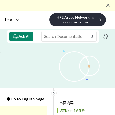
close
HPE Aruba Networking
Learn
arrow_forward
documentation
Ask AI
keyboard_arrow_right
Go to English page
本页内容
您可以执行的任务