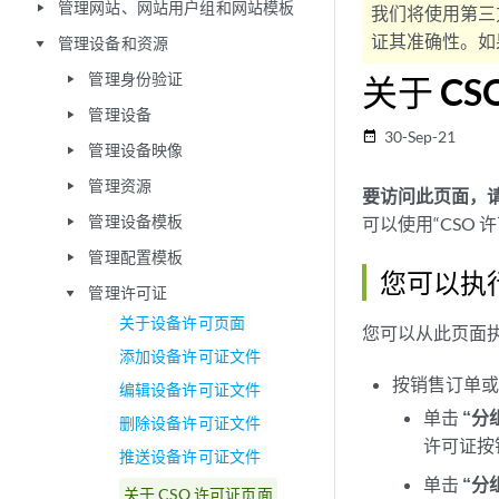
管理网站、网站用户组和网站模板
play_arrow
我们将使用第三
证其准确性。如果
管理设备和资源
play_arrow
管理身份验证
关于 C
play_arrow
管理设备
play_arrow
30-Sep-21
date_range
管理设备映像
play_arrow
管理资源
play_arrow
要访问此页面，请单击 
管理设备模板
可以使用“CSO 
play_arrow
管理配置模板
play_arrow
您可以执
管理许可证
play_arrow
关于设备许可页面
您可以从此页面
添加设备许可证文件
按销售订单或 
编辑设备许可证文件
单击
“分
删除设备许可证文件
许可证按
推送设备许可证文件
单击
“分
关于 CSO 许可证页面