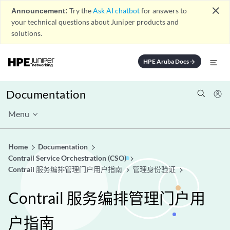
close
Announcement:
Try the
Ask AI chatbot
for answers to
your technical questions about Juniper products and
solutions.
HPE Aruba Docs
arrow_forward
Documentation
Menu
Home
Documentation
Contrail Service Orchestration (CSO)
Contrail 服务编排管理门户用户指南
管理身份验证
Contrail 服务编排管理门户用
户指南