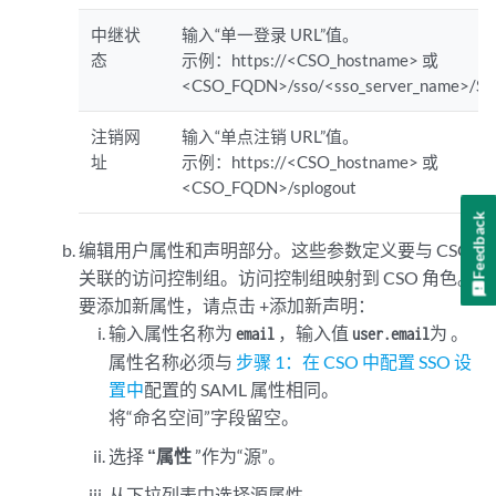
中继状
输入“单一登录 URL”值。
态
示例：https://<CSO_hostname> 或
<CSO_FQDN>/sso/<sso_server_name>/
注销网
输入“单点注销 URL”值。
址
示例：https://<CSO_hostname> 或
<CSO_FQDN>/splogout
Feedback
编辑用户属性和声明部分。这些参数定义要与 CSO
关联的访问控制组。访问控制组映射到 CSO 角色。
要添加新属性，请点击 +添加新声明：
输入属性名称为
，输入值
为 。
email
user.email
属性名称必须与
步骤 1：在 CSO 中配置 SSO 设
置中
配置的 SAML 属性相同。
将“命名空间”字段留空。
选择
“属性
”作为“源”。
从下拉列表中选择源属性。