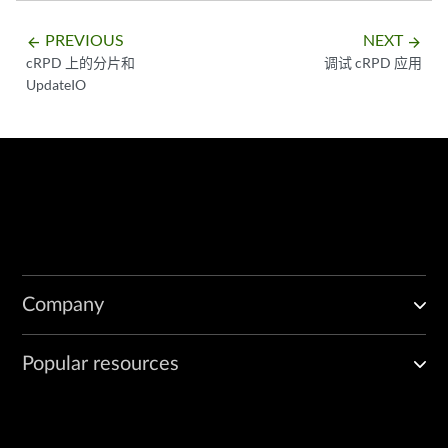
PREVIOUS
NEXT
arrow_backward
arrow_forward
cRPD 上的分片和
调试 cRPD 应用
UpdateIO
Company
Popular resources