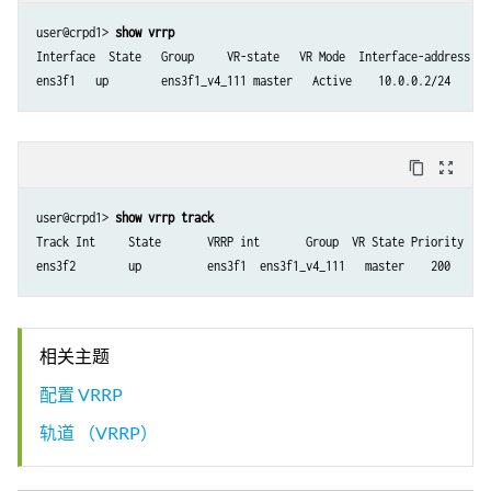
user@crpd1> 
show vrrp
Interface  State   Group     VR-state   VR Mode  Interface-address   
content_copy
zoom_out_map
user@crpd1> 
show vrrp track
Track Int     State       VRRP int       Group  VR State Priority

ens3f2        up          ens3f1  ens3f1_v4_111   master    200
相关主题
配置 VRRP
轨道 （VRRP）