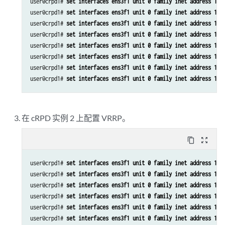
user@crpd1# 
set interfaces ens3f1 unit 0 family inet address 10.
user@crpd1# 
set interfaces ens3f1 unit 0 family inet address 10.
user@crpd1# 
set interfaces ens3f1 unit 0 family inet address 10.
user@crpd1# 
set interfaces ens3f1 unit 0 family inet address 10.
user@crpd1# 
set interfaces ens3f1 unit 0 family inet address 10.
user@crpd1# 
set interfaces ens3f1 unit 0 family inet address 10.
user@crpd1# 
set interfaces ens3f1 unit 0 family inet address 10.
user@crpd1# 
set interfaces ens3f1 unit 0 family inet address 10.
在 cRPD 实例 2 上配置 VRRP。
content_copy
zoom_out_map
user@crpd1# 
set interfaces ens3f1 unit 0 family inet address 10.
user@crpd1# 
set interfaces ens3f1 unit 0 family inet address 10.
user@crpd1# 
set interfaces ens3f1 unit 0 family inet address 10.
user@crpd1# 
set interfaces ens3f1 unit 0 family inet address 10.
user@crpd1# 
set interfaces ens3f1 unit 0 family inet address 10.
user@crpd1# 
set interfaces ens3f1 unit 0 family inet address 10.