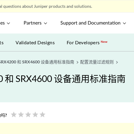
l questions about Juniper products and solutions.
ces
Partners
Support and Documentation
ts
Validated Designs
For Developers
New
、SRX4200 和 SRX4600 设备通用标准指南
配置流量过滤规则
200 和 SRX4600 设备通用标准指南
star
star
star
star
star
吗?