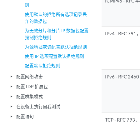
ICMPv6 - R
则
使用默认的拒绝所有选项记录丢
弃的数据包
为无效分片和分片 IP 数据包配置
IPv4 - RFC 
强制拒绝规则
为源地址欺骗配置默认拒绝规则
使用 IP 选项配置默认拒绝规则
配置默认拒绝规则
配置网络攻击
IPv6 - RFC 
play_arrow
配置 IDP 扩展包
play_arrow
配置群集模式
play_arrow
在设备上执行自我测试
play_arrow
配置语句
play_arrow
TCP - RFC 7