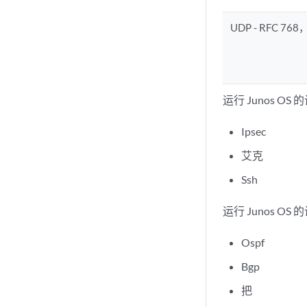
UDP - RFC 
运行 Junos 
Ipsec
艾克
Ssh
运行 Junos 
Ospf
Bgp
把