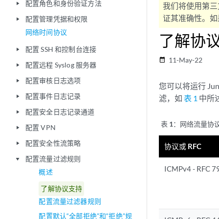
配置角色和身份验证方法
play_arrow
我们将使用第三
证其准确性。如果
配置管理凭据和权限
play_arrow
网络时间协议
了解协
配置 SSH 和控制台连接
play_arrow
11-May-22
date_range
配置远程 Syslog 服务器
play_arrow
配置审核日志选项
play_arrow
您可以将运行 J
配置事件日志记录
play_arrow
滤，如
表 1
中所
配置安全日志记录通道
play_arrow
表 1：
网络流量协
配置 VPN
play_arrow
配置安全性流策略
play_arrow
协议或 RFC
配置流量过滤规则
play_arrow
ICMPv4 - R
概述
了解协议支持
配置流量过滤器规则
配置默认“全部拒绝”和“拒绝”规