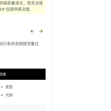
供高质量译文，但无法保
F 仅提供英文版.
arrow_backward
arrow_forward
包执行有状态网络流量过
领域
类型
代码