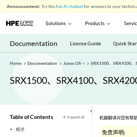
Announcement:
Try the
Ask AI chatbot
for answers to your technica
Solutions
Products
Servi
Documentation
License Guide
Quick Star
Home
Documentation
Junos OS
SRX1500、SRX4100
SRX1500、SRX4100、SRX4
keyboard_arrow_left
Table of Contents
Expand all
机器翻译对您有帮助
概述
play_arrow
免责声明: