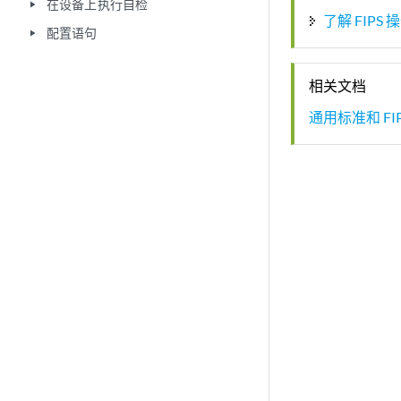
在设备上执行自检
play_arrow
了解 FIP
配置语句
play_arrow
相关文档
通用标准和 FI