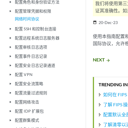
配置角色和身份验证方法
play_arrow
我们将使用第三
证其准确性。如果
配置管理凭据和权限
play_arrow
网络时间协议
20-Dec-23
date_range
配置 SSH 和控制台连接
play_arrow
使用本指南配置和
配置远程系统日志服务器
play_arrow
国际协议，允许
配置审核日志选项
play_arrow
配置事件日志记录
play_arrow
NEXT
arrow_forward
配置安全日志记录通道
play_arrow
配置 VPN
play_arrow
配置安全流策略
TRENDING IN
play_arrow
配置流量过滤规则
play_arrow
如何在 FIP
配置网络攻击
play_arrow
了解 FIPS 
配置 IDP 扩展包
play_arrow
配置默认全
配置群集模式
play_arrow
了解清零以清