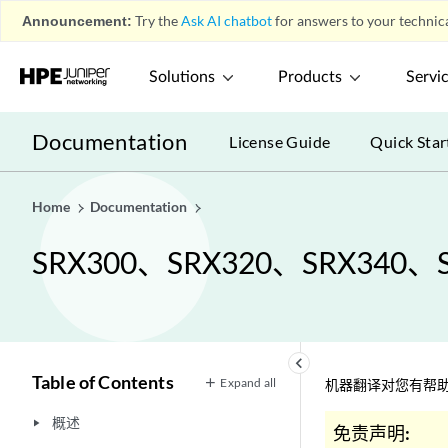
Announcement:
Try the
Ask AI chatbot
for answers to your technica
Solutions
Products
Servi
Documentation
License Guide
Quick Star
Home
Documentation
SRX300、SRX320、SRX340、
keyboard_arrow_left
Table of Contents
Expand all
机器翻译对您有帮助
概述
play_arrow
免责声明: