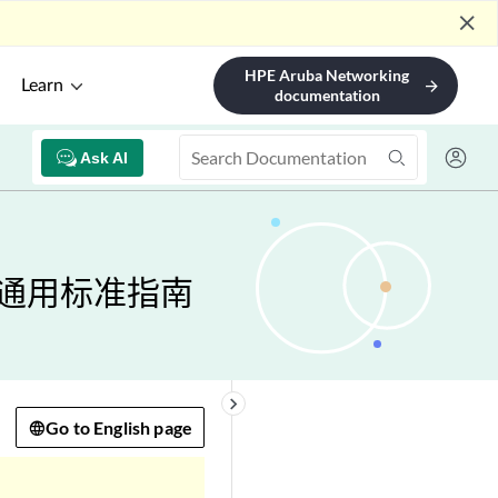
close
HPE Aruba Networking
Learn
arrow_forward
documentation
Ask AI
 设备通用标准指南
keyboard_arrow_right
Go to English page