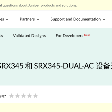
l questions about Juniper products and solutions.
ces
Partners
Support and Documentation
ts
Validated Designs
For Developers
New
SRX345 和 SRX345-DUAL-AC
star
star
star
star
star
吗?