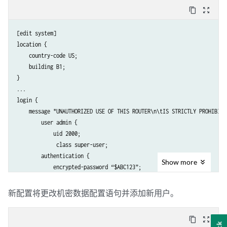
content_copy
zoom_out_map
[edit system]

location {

    country-code US;

    building B1;

}

...

login {

    message "UNAUTHORIZED USE OF THIS ROUTER\n\tIS STRICTLY PROHIBITED
        user admin {

            uid 2000;

             class super-user;

        authentication {

Show
more
            encrypted-password “$ABC123”; 

               # SECRET-DATA 

        }

新配置将更改机密数据配置语句并添加新用户。
    }

    password {

content_copy
zoom_out_map
        format md5;
