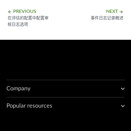
...

PREVIOUS
NEXT
arrow_backward
arrow_forward
在评估的配置中配置审
事件日志记录概述
核日志选项
Company
Popular resources