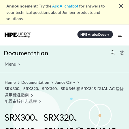
close
Announcement:
Try the
Ask AI chatbot
for answers to
your technical questions about Juniper products and
solutions.
HPE Aruba Docs
arrow_forward
Documentation
Menu
Home
Documentation
Junos OS
SRX300、SRX320、SRX340、SRX345 和 SRX345-DUAL-AC 设备
通用标准指南
配置审核日志选项
SRX300、SRX320、