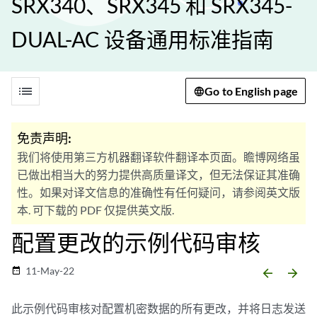
SRX340、SRX345 和 SRX345-
DUAL-AC 设备通用标准指南
list
Go to English page
免责声明:
我们将使用第三方机器翻译软件翻译本页面。瞻博网络虽
已做出相当大的努力提供高质量译文，但无法保证其准确
性。如果对译文信息的准确性有任何疑问，请参阅英文版
本. 可下载的 PDF 仅提供英文版.
配置更改的示例代码审核
11-May-22
date_range
arrow_backward
arrow_forward
此示例代码审核对配置机密数据的所有更改，并将日志发送