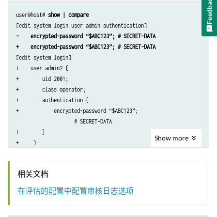
Feedback
    }

user@host# 
show | compare
}

radius-server 192.0.2.15 {

–    encrypted-password “$ABC123”; # SECRET-DATA
    secret “$ABC123” # SECRET-DATA

+    encrypted-password “$ABC123”; # SECRET-DATA
}

[edit system login]

services {

+    user admin2 {

    ssh;

+        uid 2001;

}

+        class operator;

syslog {

+        authentication {

    user *{

+            encrypted-password “$ABC123”; 

        any emergency;

                    # SECRET-DATA

    }

+        }

    file syslog {

Show
more
+     }

        any notice;

[edit system radius-server 192.0.2.15]

        authorization info;

–    secret “$ABC123”; # SECRET-DATA

    }

相关文档
    file interactive-commands {

        interactive-commands any;

在评估的配置中配置审核日志选项
    }

}
