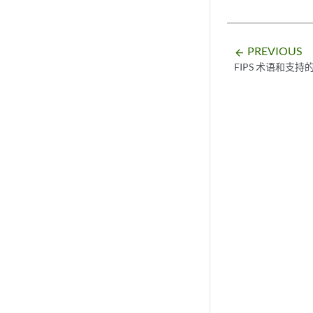
PREVIOUS
arrow_backward
FIPS 术语和支