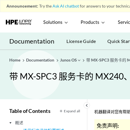
Announcement:
Try the
Ask AI chatbot
for answers to your technica
Solutions
Products
Servi
Documentation
License Guide
Quick Star
Home
Documentation
Junos OS
带 MX-SPC3 服务卡的
带 MX-SPC3 服务卡的 MX24
keyboard_arrow_left
Table of Contents
Expand all
机器翻译对您有帮助
概述
play_arrow
免责声明: