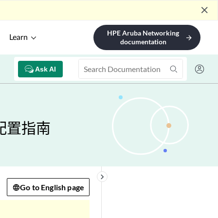
close
HPE Aruba Networking
Learn
arrow_forward
documentation
Ask AI
准配置指南
keyboard_arrow_right
Go to English page