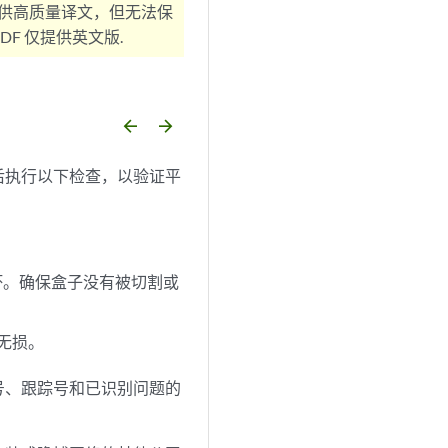
供高质量译文，但无法保
F 仅提供英文版.
arrow_backward
arrow_forward
后执行以下检查，以验证平
坏。确保盒子没有被切割或
无损。
号、跟踪号和已识别问题的