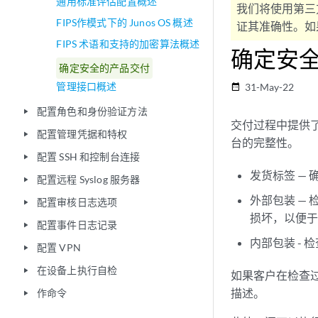
通用标准评估配置概述
我们将使用第三
FIPS作模式下的 Junos OS 概述
证其准确性。如果
FIPS 术语和支持的加密算法概述
确定安
确定安全的产品交付
管理接口概述
31-May-22
date_range
配置角色和身份验证方法
play_arrow
交付过程中提供
配置管理凭据和特权
play_arrow
台的完整性。
配置 SSH 和控制台连接
play_arrow
发货标签 —
配置远程 Syslog 服务器
play_arrow
外部包装 —
配置审核日志选项
play_arrow
损坏，以便
配置事件日志记录
play_arrow
内部包装 -
配置 VPN
play_arrow
在设备上执行自检
play_arrow
如果客户在检查
描述。
作命令
play_arrow