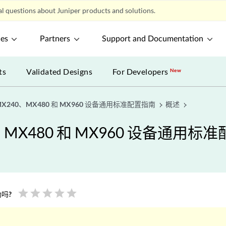
l questions about Juniper products and solutions.
ces
Partners
Support and Documentation
ts
Validated Designs
For Developers
New
 MX240、MX480 和 MX960 设备通用标准配置指南
概述
0、MX480 和 MX960 设备通用标
star
star
star
star
star
吗?