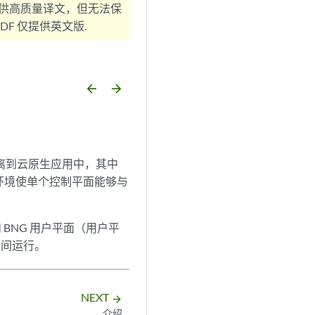
供高质量译文，但无法保
F 仅提供英文版.
arrow_backward
arrow_forward
堆栈分离到云原生应用中，其中
。云环境使单个控制平面能够与
和 BNG 用户平面（用户平
之间运行。
NEXT
arrow_forward
介绍