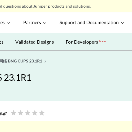
l questions about Juniper products and solutions.
ces
Partners
Support and Documentation
ts
Validated Designs
For Developers
New
BNG CUPS 23.1R1
23.1R1
star
star
star
star
star
吗?