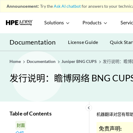
Announcement:
Try the
Ask AI chatbot
for answers to your technica
Solutions
Products
Servi
Documentation
License Guide
Quick Star
Home
Documentation
Juniper BNG CUPS
发行说明：瞻博网络 
发行说明：瞻博网络 BNG CUPS 
keyboard_arrow_left
Table of Contents
机器翻译对您有帮助
封面
免责声明:
介绍