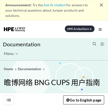
close
Announcement:
Try the
Ask AI chatbot
for answers to
your technical questions about Juniper products and
solutions.
HPE Aruba Docs
arrow_forward
Documentation
Menu
Home
Documentation
瞻博网络 BNG CUPS 用户指南
list
Go to English page