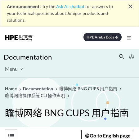
close
Announcement:
Try the
Ask AI chatbot
for answers to
your technical questions about Juniper products and
solutions.
HPE Aruba Docs
arrow_forward
Documentation
Menu
Home
Documentation
瞻博网络 BNG CUPS 用户指南
瞻博网络操作系统 CLI 操作声明
瞻博网络 BNG CUPS 用户指南
list
Go to English page