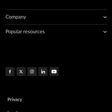
     Heap memory used 		: 183982960       In % : 9   

     Average Round-trip Delay		: 98 ms 

     Round Trip Delay 		: 100 ms           MAX session rate allowed(%) : 100 

Company
                 Filter memory        IFL memory        Expansion memo
      PFE #       used  |   %         used  |   %          used  |   %
          0      29856      0         5216      0             0      0
Popular resources
Privacy