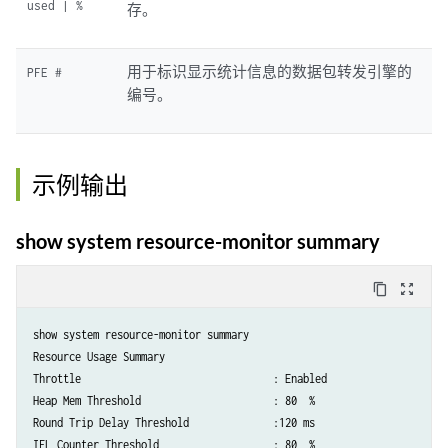
used | %
存。
用于标识显示统计信息的数据包转发引擎的
PFE #
编号。
示例输出
show system resource-monitor summary
content_copy
zoom_out_map
show system resource-monitor summary 

Resource Usage Summary

Throttle                 		: Enabled      

Heap Mem Threshold        		: 80  %

Round Trip Delay Threshold		:120 ms

IFL Counter Threshold     		: 80  %
