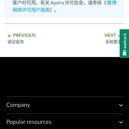
客户时可用。有关 Apstra 许可信息，请参阅《
瞻博
网络许可用户指南
》。
PREVIOUS
NEXT
Feedback
arrow_backward
arrow_forward
调试遥测
系统要求
Company
Popular resources