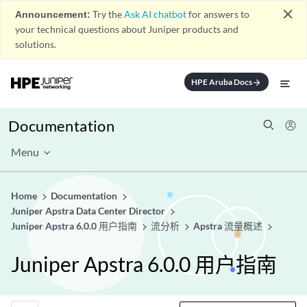
close
Announcement:
Try the
Ask AI chatbot
for answers to
your technical questions about Juniper products and
solutions.
HPE Aruba Docs
arrow_forward
Documentation
Menu
Home
Documentation
Juniper Apstra Data Center Director
Juniper Apstra 6.0.0 用户指南
流分析
Apstra 流量概述
Juniper Apstra 6.0.0 用户指南