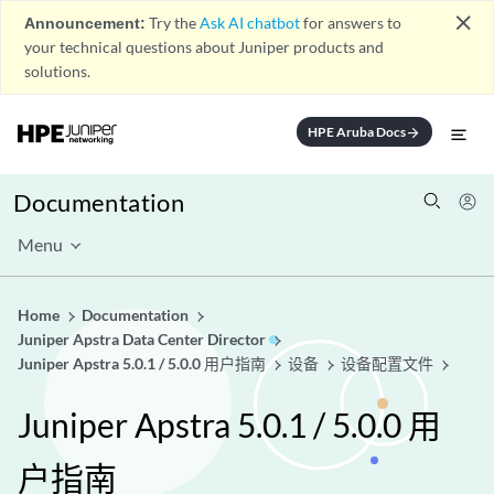
close
Announcement:
Try the
Ask AI chatbot
for answers to
your technical questions about Juniper products and
solutions.
HPE Aruba Docs
arrow_forward
Documentation
Menu
Home
Documentation
Juniper Apstra Data Center Director
Juniper Apstra 5.0.1 / 5.0.0 用户指南
设备
设备配置文件
Juniper Apstra 5.0.1 / 5.0.0 用
户指南