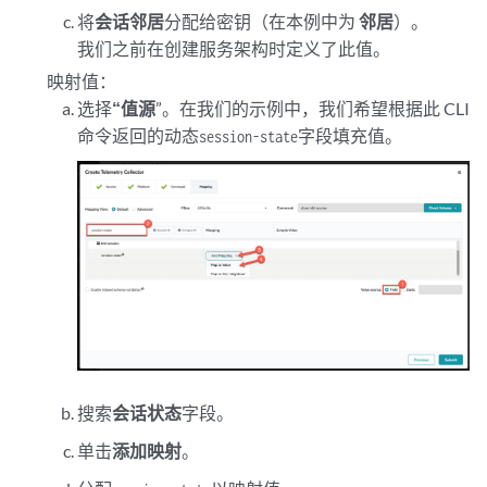
将
会话邻居
分配给密钥（在本例中为
邻居
）。
我们之前在创建服务架构时定义了此值。
映射值：
选择
“值源
”。在我们的示例中，我们希望根据此 CLI
命令返回的动态
字段填充值。
session-state
搜索
会话状态
字段。
单击
添加映射
。