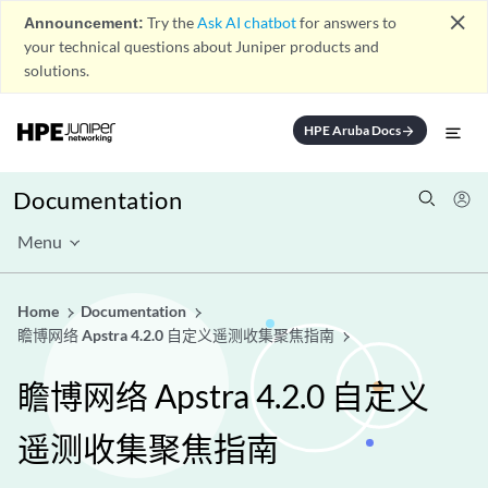
close
Announcement:
Try the
Ask AI chatbot
for answers to
your technical questions about Juniper products and
solutions.
HPE Aruba Docs
arrow_forward
Documentation
Menu
Home
Documentation
瞻博网络 Apstra 4.2.0 自定义遥测收集聚焦指南
瞻博网络 Apstra 4.2.0 自定义
遥测收集聚焦指南