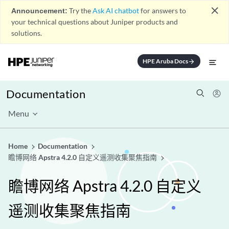
close
Announcement:
Try the
Ask AI chatbot
for answers to
your technical questions about Juniper products and
solutions.
HPE Aruba Docs
arrow_forward
Documentation
Menu
Home
Documentation
瞻博网络 Apstra 4.2.0 自定义遥测收集聚焦指南
瞻博网络 Apstra 4.2.0 自定义
遥测收集聚焦指南