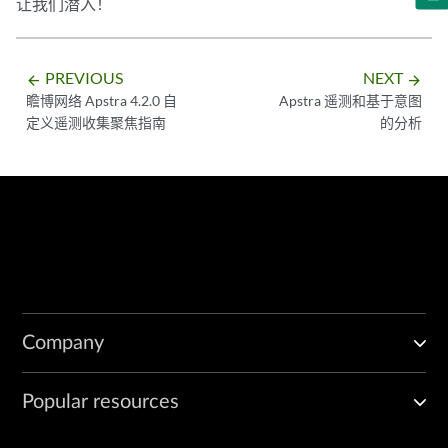
让我们潜入！
PREVIOUS
NEXT
arrow_backward
arrow_forward
瞻博网络 Apstra 4.2.0 自
Apstra 遥测和基于意图
定义遥测收集聚焦指南
的分析
Company
Popular resources