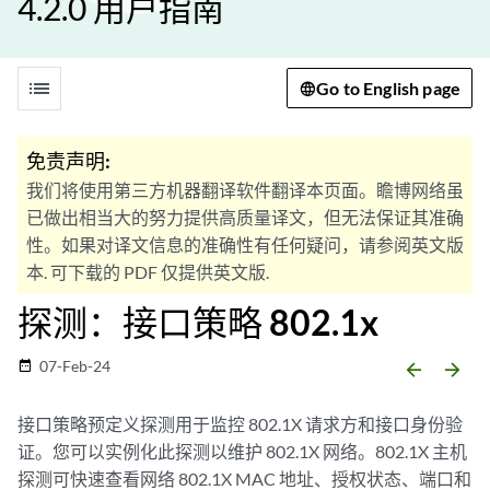
4.2.0 用户指南
list
Go to English page
免责声明:
我们将使用第三方机器翻译软件翻译本页面。瞻博网络虽
已做出相当大的努力提供高质量译文，但无法保证其准确
性。如果对译文信息的准确性有任何疑问，请参阅英文版
本. 可下载的 PDF 仅提供英文版.
探测：接口策略 802.1x
07-Feb-24
date_range
arrow_backward
arrow_forward
接口策略预定义探测用于监控 802.1X 请求方和接口身份验
证。您可以实例化此探测以维护 802.1X 网络。802.1X 主机
探测可快速查看网络 802.1X MAC 地址、授权状态、端口和