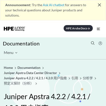
close
Announcement:
Try the
Ask AI chatbot
for answers to
your technical questions about Juniper products and
solutions.
HPE Aruba Docs
arrow_forward
Documentation
Menu
Home
Documentation
Juniper Apstra Data Center Director
Juniper Apstra 4.2.2 / 4.2.1 / 4.2.0 用户指南
引用
分析学
预定义探针（分析）
Juniper Apstra 4.2.2 / 4.2.1 /