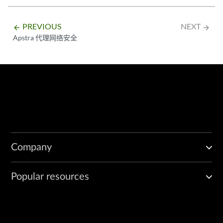
PREVIOUS
NEXT
arrow_backward
arrow_forward
Apstra 代理网络安全
Company
Popular resources