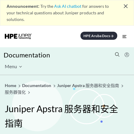
close
Announcement:
Try the
Ask AI chatbot
for answers to
your technical questions about Juniper products and
solutions.
HPE Aruba Docs
arrow_forward
Documentation
Menu
Home
Documentation
Juniper Apstra 服务器和安全指南
服务器强化
Juniper Apstra 服务器和安全
指南