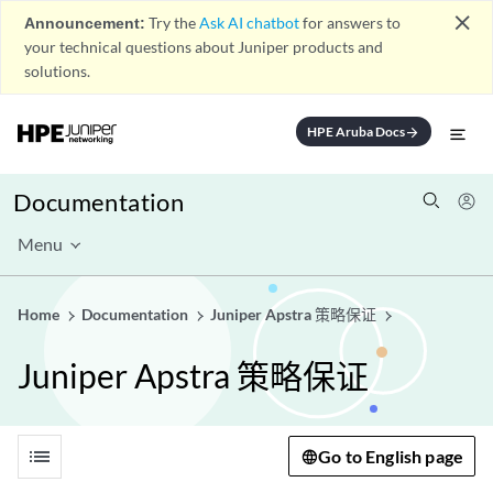
close
Announcement:
Try the
Ask AI chatbot
for answers to
your technical questions about Juniper products and
solutions.
HPE Aruba Docs
arrow_forward
Documentation
Menu
Home
Documentation
Juniper Apstra 策略保证
Juniper Apstra 策略保证
list
Go to English page