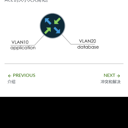
PREVIOUS
NEXT
arrow_backward
arrow_forward
介绍
冲突和解决