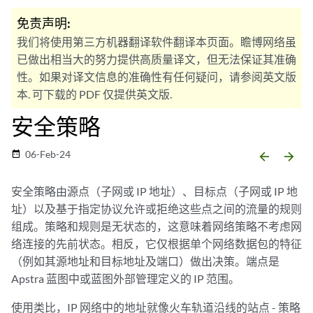
免责声明:
我们将使用第三方机器翻译软件翻译本页面。瞻博网络虽
已做出相当大的努力提供高质量译文，但无法保证其准确
性。如果对译文信息的准确性有任何疑问，请参阅英文版
本. 可下载的 PDF 仅提供英文版.
安全策略
06-Feb-24
date_range
arrow_backward
arrow_forward
安全策略由源点（子网或 IP 地址）、目标点（子网或 IP 地
址）以及基于指定协议允许或拒绝这些点之间的流量的规则
组成。策略和规则是无状态的，这意味着网络策略不考虑网
络连接的先前状态。相反，它仅根据单个网络数据包的特征
（例如其源地址和目标地址及端口）做出决策。端点是
Apstra 蓝图中或蓝图外部管理定义的 IP 范围。
使用类比，IP 网络中的地址就像火车轨道沿线的站点 - 策略