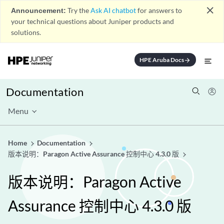
close
Announcement:
Try the
Ask AI chatbot
for answers to
your technical questions about Juniper products and
solutions.
HPE Aruba Docs
arrow_forward
Documentation
Menu
Home
Documentation
版本说明：Paragon Active Assurance 控制中心 4.3.0 版
版本说明：Paragon Active
Assurance 控制中心 4.3.0 版