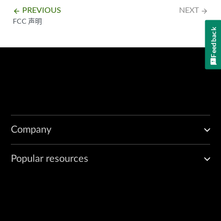
PREVIOUS
NEXT
arrow_backward
arrow_forward
FCC 声明
Feedback
Company
Popular resources