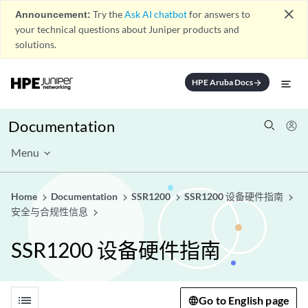
close
Announcement:
Try the
Ask AI chatbot
for answers to
your technical questions about Juniper products and
solutions.
HPE Aruba Docs
arrow_forward
Documentation
Menu
Home
Documentation
SSR1200
SSR1200 设备硬件指南
安全与合规性信息
SSR1200 设备硬件指南
list
Go to English page