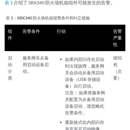
表 1
介绍了 SRX340 防火墙机箱组件可能发生的告警。
表 1：
SRX340 防火墙机箱报警条件和纠正措施
组
告警条件
行动
告警
件
严重
性
启
服务网关从备
琥珀
如果内部闪存在启动
动
用启动设备启
色
时出现故障，服务网
介
动。
（次
关会自动从备用启动
质
要）
设备（USB 存储设
备）自行启动。
注意：
如果将服务网
关配置为从备用启动
设备启动，请忽略此
告警条件。
重新格式化内部闪存
并安装可启动映像。