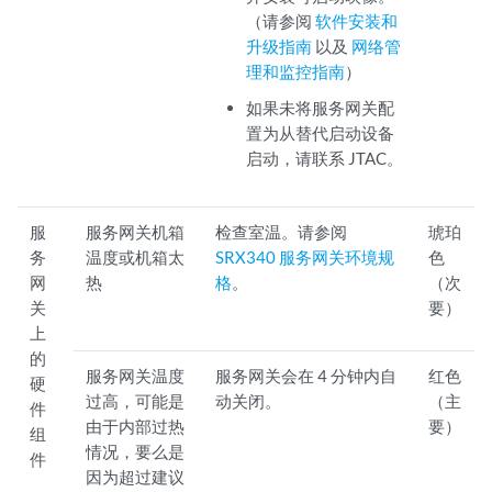
（请参阅
软件安装和
升级指南
以及
网络管
理和监控指南
）
如果未将服务网关配
置为从替代启动设备
启动，请联系 JTAC。
服
服务网关机箱
检查室温。请参阅
琥珀
务
温度或机箱太
SRX340 服务网关环境规
色
网
热
格
。
（次
关
要）
上
的
服务网关温度
服务网关会在 4 分钟内自
红色
硬
过高，可能是
动关闭。
（主
件
由于内部过热
要）
组
情况，要么是
件
因为超过建议