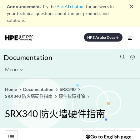
close
Announcement:
Try the
Ask AI chatbot
for answers to
your technical questions about Juniper products and
solutions.
HPE Aruba Docs
arrow_forward
Documentation
Menu
Home
Documentation
SRX340
SRX340 防火墙硬件指南
硬件故障排除
SRX340 防火墙硬件指南
list
Go to English page