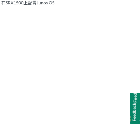
在SRX1500上配置Junos OS
Feedback