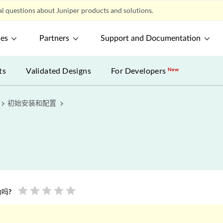
l questions about Juniper products and solutions.
ces
Partners
Support and Documentation
ts
Validated Designs
For Developers
New
初始安装和配置
star
star
star
star
star
吗?