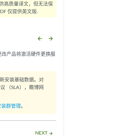
供高质量译文，但无法保
F 仅提供英文版.
arrow_backward
arrow_forward
更改产品将激活硬件更换服
新安装基础数据。对
 （SLA），瞻博网
安装群管理
。
NEXT
arrow_forward