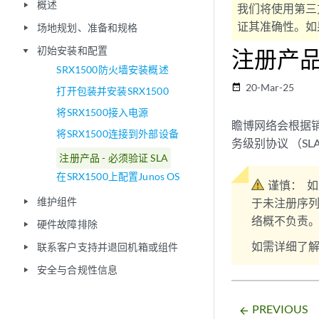
概述
play_arrow
我们将使用第三
证其准确性。如果
场地规划、准备和规格
play_arrow
初始安装和配置
注册产品 
play_arrow
SRX1500防火墙安装概述
20-Mar-25
date_range
打开包装并安装SRX1500
将SRX1500接入电源
瞻博网络会根据
将SRX1500连接到外部设备
务级别协议 （SL
注册产品 - 必须验证 SLA
在SRX1500上配置Junos OS
谨慎：
如
维护组件
于未注册序列
play_arrow
络概不负责
硬件故障排除
play_arrow
如需详细了
联系客户支持并退回机箱或组件
play_arrow
安全与合规性信息
play_arrow
PREVIOUS
arrow_backward