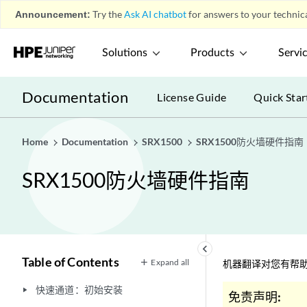
Announcement:
Try the
Ask AI chatbot
for answers to your technica
Solutions
Products
Servi
Documentation
License Guide
Quick Star
Home
Documentation
SRX1500
SRX1500防火墙硬件指南
SRX1500防火墙硬件指南
keyboard_arrow_left
Table of Contents
Expand all
机器翻译对您有帮助
快速通道：初始安装
play_arrow
免责声明: