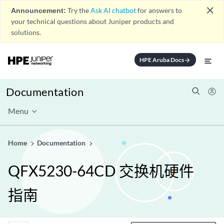
close
Announcement:
Try the
Ask AI chatbot
for answers to
your technical questions about Juniper products and
solutions.
HPE Aruba Docs
arrow_forward
Documentation
Menu
Home
Documentation
QFX5230-64CD 交换机硬件
指南