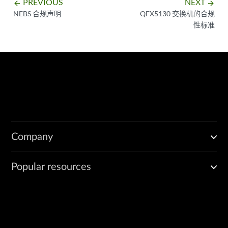
PREVIOUS
NEXT
arrow_backward
arrow_forward
NEBS 合规声明
QFX5130 交换机的合规
性标准
Company
Popular resources