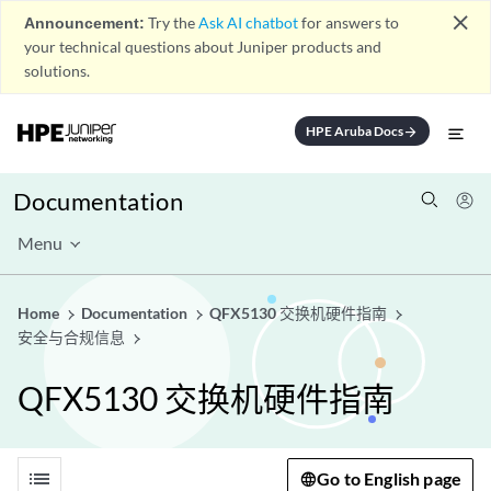
close
Announcement:
Try the
Ask AI chatbot
for answers to
your technical questions about Juniper products and
solutions.
HPE Aruba Docs
arrow_forward
Documentation
Menu
Home
Documentation
QFX5130 交换机硬件指南
安全与合规信息
QFX5130 交换机硬件指南
list
Go to English page