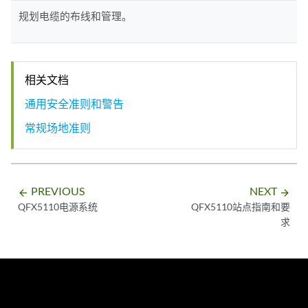
规划电缆的布线和管理。
相关文档
通用安全准则和警告
常规场地准则
PREVIOUS
NEXT
arrow_backward
arrow_forward
QFX5110电源系统
QFX5110站点指南和要
求