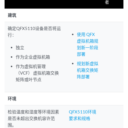
者
建筑
确定QFX5110设备是否将运
使用 QFX
行：
虚拟机箱规
独立
划新一阶段
部署
作为企业虚拟机箱
规划新虚拟
作为虚拟机管理
机箱交换矩
（VCF） 虚拟机箱交换
阵部署
矩阵或叶节点
环境
检验温度和湿度等环境因素
QFX5110环境
是否未超出交换机容许范
要求和规格
围。