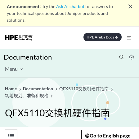
close
Announcement:
Try the
Ask AI chatbot
for answers to
your technical questions about Juniper products and
solutions.
HPE Aruba Docs
arrow_forward
Documentation
Menu
Home
Documentation
QFX5110交换机硬件指南
场地规划、准备和规格
QFX5110交换机硬件指南
list
Go to English page