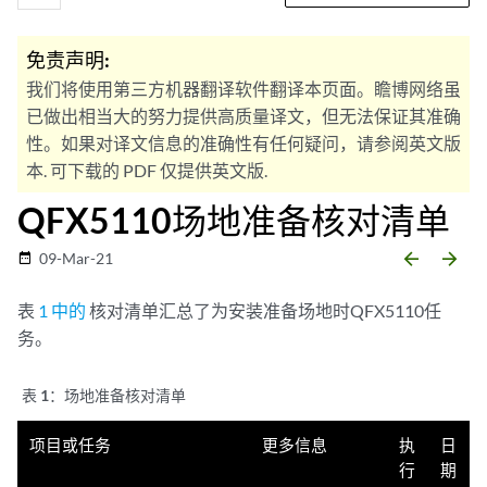
免责声明:
我们将使用第三方机器翻译软件翻译本页面。瞻博网络虽
已做出相当大的努力提供高质量译文，但无法保证其准确
性。如果对译文信息的准确性有任何疑问，请参阅英文版
本. 可下载的 PDF 仅提供英文版.
QFX5110场地准备核对清单
arrow_backward
arrow_forward
09-Mar-21
date_range
表
1 中的
核对清单汇总了为安装准备场地时QFX5110任
务。
表 1：
场地准备核对清单
项目或任务
更多信息
执
日
行
期