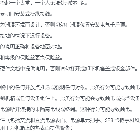
图抬起一个太重，一个人无法处理的对象。
风暴期间安装或操纵接线。
专为潮湿环境而设计，否则切勿在潮湿位置安装电气千斤顶。
确接地的情况下运行设备。
中的说明正确将设备地面对地。
型和等级的保险丝更换保险丝。
的硬件文档中提供说明，否则请勿打开或卸下机箱盖或钣金部件
箱帧中的任何开放点推送或强制任何对象。此类行为可能导致触
洒到机箱或任何设备组件上。此类行为可能会导致触电或损坏设
与电源断开连接的未隔离电线或终端。这种行为可能导致触电。
件（包括交流和直流电源表面、电源单元把手、SFB 卡把手和
签用于为机箱上的热表面提供警告：