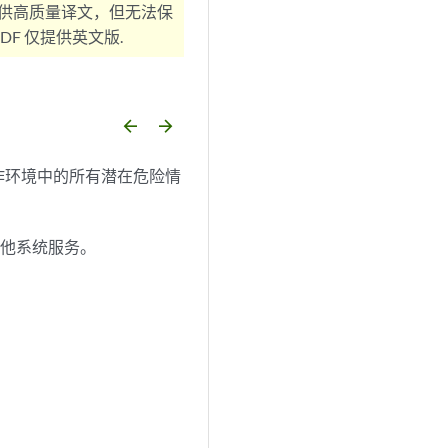
供高质量译文，但无法保
F 仅提供英文版.
arrow_backward
arrow_forward
作环境中的所有潜在危险情
其他系统服务。