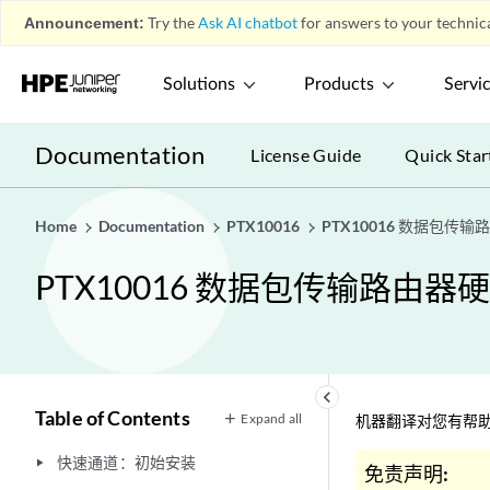
Announcement:
Try the
Ask AI chatbot
for answers to your technica
Solutions
Products
Servi
Documentation
License Guide
Quick Star
Home
Documentation
PTX10016
PTX10016 数据包传
PTX10016 数据包传输路由器
keyboard_arrow_left
Table of Contents
Expand all
机器翻译对您有帮助
快速通道：初始安装
play_arrow
免责声明: