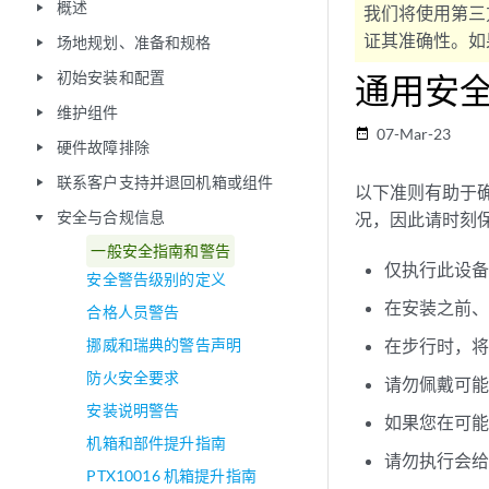
概述
play_arrow
我们将使用第三
证其准确性。如果
场地规划、准备和规格
play_arrow
初始安装和配置
通用安
play_arrow
维护组件
play_arrow
07-Mar-23
date_range
硬件故障排除
play_arrow
联系客户支持并退回机箱或组件
play_arrow
以下准则有助于
安全与合规信息
况，因此请时刻
play_arrow
一般安全指南和警告
仅执行此设
安全警告级别的定义
在安装之前
合格人员警告
挪威和瑞典的警告声明
在步行时，
防火安全要求
请勿佩戴可
安装说明警告
如果您在可
机箱和部件提升指南
请勿执行会
PTX10016 机箱提升指南