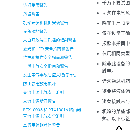
千万不要试
访问受限警告
切勿在电气
斜坡警告
机架安装和机柜安装警告
除非千斤顶
设备接地警告
仅在设备正
来自开放端口孔径的辐射警告
按照本指南
激光和 LED 安全指南和警告
仅用相同类
维护和操作安全指南和警告
除非此设备
一般电气安全指南和警告
触电。
发生电气事故后应采取的行动
请勿通过机
防止静电放电损坏
避免将液体
交流电源电气安全准则
交流电源断开警告
避免接触未
PTX10008 和 PTX10016 路由器
机箱的某些部
直流电源电气安全准则
热。以下标
直流电源铜导体警告