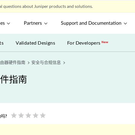
l questions about Juniper products and solutions.
ces
Partners
Support and Documentation
ts
Validated Designs
For Developers
New
输路由器硬件指南
安全与合规信息
硬件指南
star
star
star
star
star
吗?