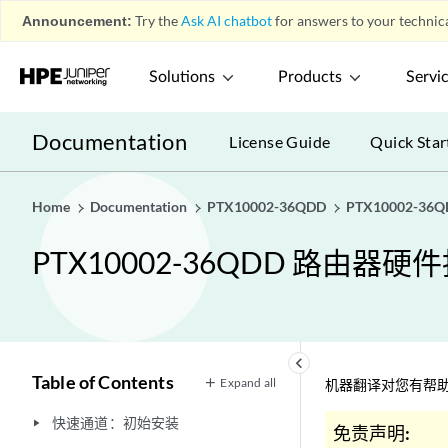
Announcement:
Try the
Ask AI chatbot
for answers to your technica
Solutions
Products
Servi
Documentation
License Guide
Quick Star
Home
Documentation
PTX10002-36QDD
PTX10002-3
PTX10002-36QDD 路由器硬
keyboard_arrow_left
Table of Contents
Expand all
机器翻译对您有帮助
快速通道：初始安装
play_arrow
免责声明: