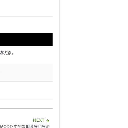
动状态。
。
NEXT
arrow_forward
2-36QDD 中的冷却系统和气流