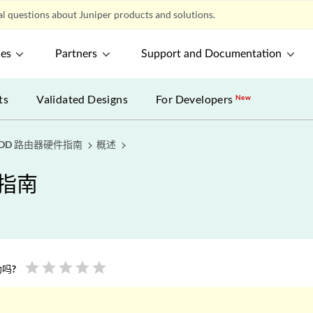
l questions about Juniper products and solutions.
ces
Partners
Support and Documentation
ts
Validated Designs
For Developers
New
6QDD 路由器硬件指南
概述
件指南
star
star
star
star
star
吗?