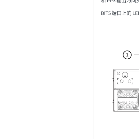
和 PPS 输出为同
BITS 端口上的 L