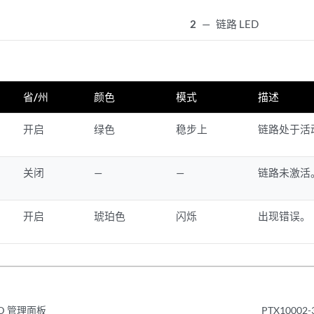
2
—
链路 LED
省/州
颜色
模式
描述
开启
绿色
稳步上
链路处于活
关闭
—
—
链路未激活
开启
琥珀色
闪烁
出现错误。
QDD 管理面板
PTX1000