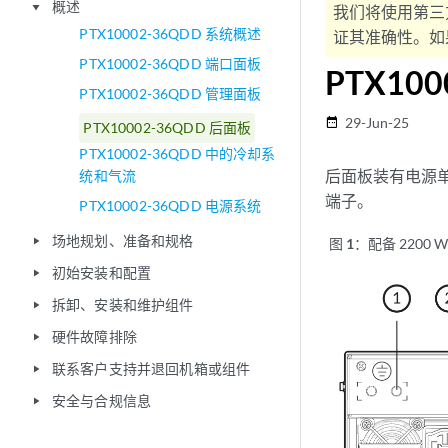
概述
play_arrow
我们将使用第三
PTX10002-36QDD 系统概述
证其准确性。如果
PTX10002-36QDD 端口面板
PTX10
PTX10002-36QDD 管理面板
29-Jun-25
date_range
PTX10002-36QDD 后面板
PTX10002-36QDD 中的冷却系
后面板装有电源单元
统和气流
端子。
PTX10002-36QDD 电源系统
场地规划、准备和规格
play_arrow
图 1：
配备 2200 W
初始安装和配置
play_arrow
拆卸、安装和维护组件
play_arrow
硬件故障排除
play_arrow
联系客户支持并退回机箱或组件
play_arrow
安全与合规信息
play_arrow