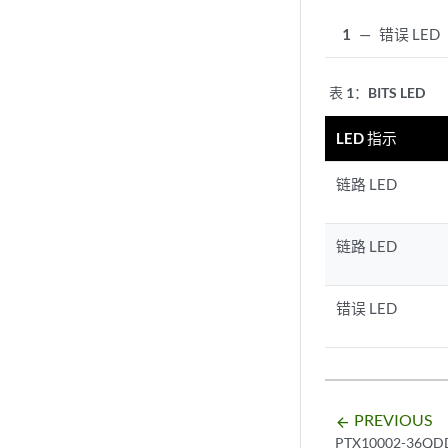
1
—
错误 LED
表 1：
BITS LED
LED 指示
链路 LED
链路 LED
错误 LED
PREVIOUS
arrow_backward
PTX10002-36