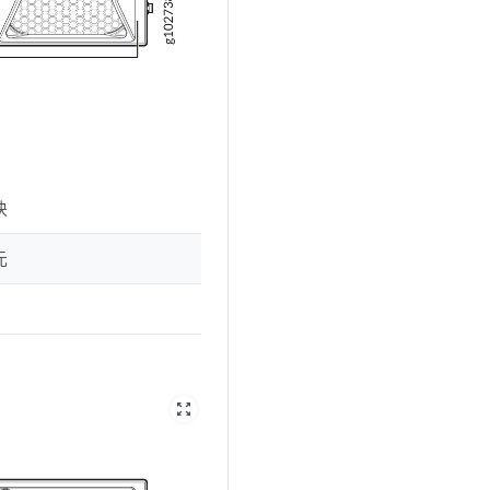
块
元
zoom_out_map