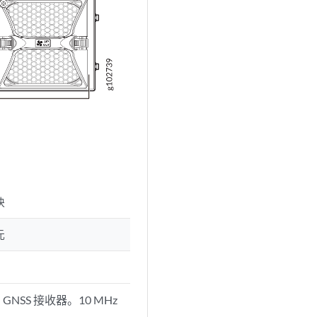
块
元
NSS 接收器。10 MHz