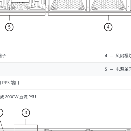
端子
4
—
风扇模
5
—
电源单
和 PPS 端口
或 3000W 直流 PSU