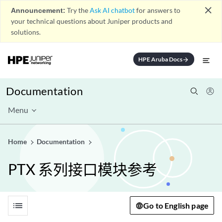
close
Announcement:
Try the
Ask AI chatbot
for answers to
your technical questions about Juniper products and
solutions.
HPE Aruba Docs
arrow_forward
Documentation
Menu
Home
Documentation
PTX 系列接口模块参考
list
Go to English page