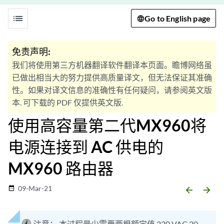
list
Go to English page
免责声明:
我们将使用第三方机器翻译软件翻译本页面。瞻博网络虽
已做出相当大的努力提供高质量译文，但无法保证其准确
性。如果对译文信息的准确性有任何疑问，请参阅英文版
本. 可下载的 PDF 仅提供英文版.
使用高容量第二代MX960将
电源连接到 AC 供电的
MX960 路由器
09-Mar-21
date_range
arrow_backward
arrow_forward
注意：
本过程最少需要两根额定值 220 VAC 20