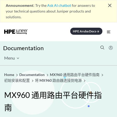
close
Announcement:
Try the
Ask AI chatbot
for answers to
your technical questions about Juniper products and
solutions.
HPE Aruba Docs
arrow_forward
Documentation
Menu
Home
Documentation
MX960 通用路由平台硬件指南
初始安装和配置
将 MX960 路由器连接到电源
MX960 通用路由平台硬件指
南