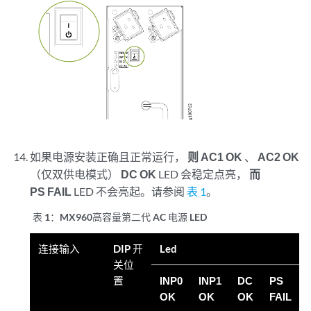
如果电源安装正确且正常运行，
则 AC1 OK
、
AC2 OK
（仅双供电模式）
DC OK
LED 会稳定点亮，
而
PS FAIL
LED 不会亮起。请参阅
表 1
。
表 1：
MX960高容量第二代 AC 电源 LED
连接输入
DIP 开
Led
关位
置
INP0
INP1
DC
PS
OK
OK
OK
FAIL