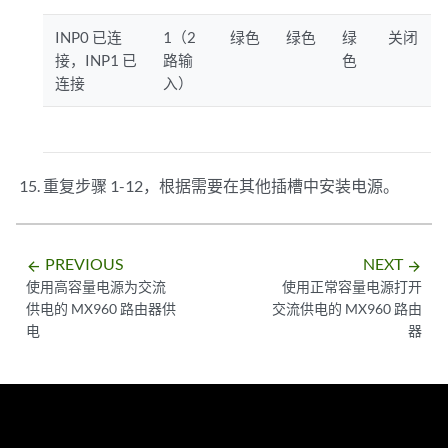
INP0 已连
1（2
绿色
绿色
绿
关闭
接，INP1 已
路输
色
连接
入）
重复步骤 1-12，根据需要在其他插槽中安装电源。
PREVIOUS
NEXT
arrow_backward
arrow_forward
使用高容量电源为交流
使用正常容量电源打开
供电的 MX960 路由器供
交流供电的 MX960 路由
电
器