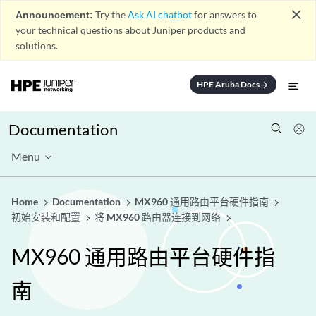
close
Announcement:
Try the
Ask AI chatbot
for answers to
your technical questions about Juniper products and
solutions.
HPE Aruba Docs
arrow_forward
Documentation
Menu
Home
Documentation
MX960 通用路由平台硬件指南
初始安装和配置
将 MX960 路由器连接到网络
MX960 通用路由平台硬件指
南