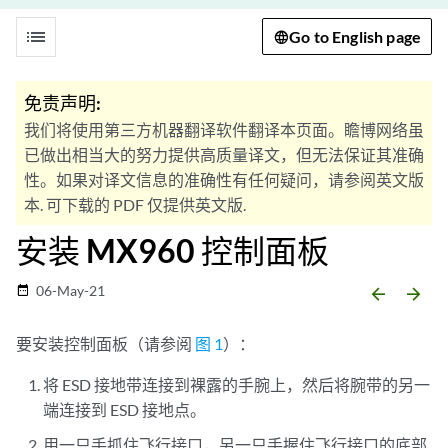
list
Go to English page
免责声明:
我们将使用第三方机器翻译软件翻译本页面。瞻博网络虽
已做出相当大的努力提供高质量译文，但无法保证其准确
性。如果对译文信息的准确性有任何疑问，请参阅英文版
本. 可下载的 PDF 仅提供英文版.
安装 MX960 控制面板
06-May-21
date_range
arrow_backward
arrow_forward
要安装控制面板（请参阅
图 1
）：
将 ESD 接地带连接到裸露的手腕上，然后将腕带的另一
端连接到 ESD 接地点。
用一只手抓住飞行接口，另一只手握住飞行接口的底部