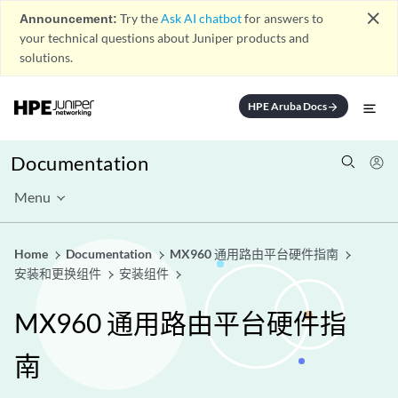
close
Announcement:
Try the
Ask AI chatbot
for answers to
your technical questions about Juniper products and
solutions.
HPE Aruba Docs
arrow_forward
Documentation
Menu
Home
Documentation
MX960 通用路由平台硬件指南
安装和更换组件
安装组件
MX960 通用路由平台硬件指
南