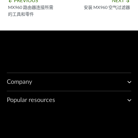
PREVIOUS
NEXT
arrow_backward
arrow_forward
MX960 路由器连接所需
安装 MX960 空气过滤器
的工具和零件
Company
Popular resources